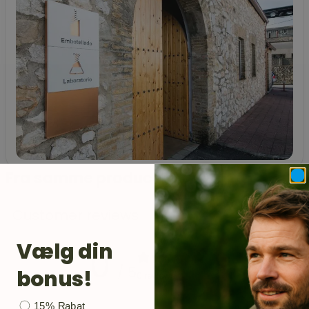
Fra samme producent
Customer reviews
Vælg din
0
/ 5
bonus!
0 reviews
Bonusgave
15% Rabat