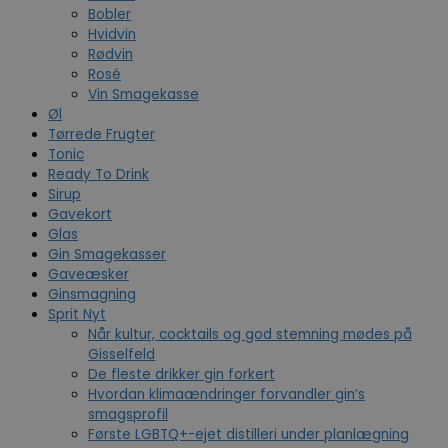
Bobler
Hvidvin
Rødvin
Rosé
Vin Smagekasse
Øl
Tørrede Frugter
Tonic
Ready To Drink
Sirup
Gavekort
Glas
Gin Smagekasser
Gaveæsker
Ginsmagning
Sprit Nyt
Når kultur, cocktails og god stemning mødes på
Gisselfeld
De fleste drikker gin forkert
Hvordan klimaændringer forvandler gin’s
smagsprofil
Første LGBTQ+-ejet distilleri under planlægning