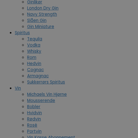
Ginlikør
London Dry Gin
Navy Strength
Slåen Gin
Gin Miniature
Spiritus
Tequila
Vodka
Whisky
Rom
Hedvin
Cognac
Armagnac
Sukkerrørs Spiritus
Vin
Michaels Vin Hjørne
Mousserende
Bobler
Hvidvin
Rødvin
Rosé
Portvin
Vin Kasse Abonnement