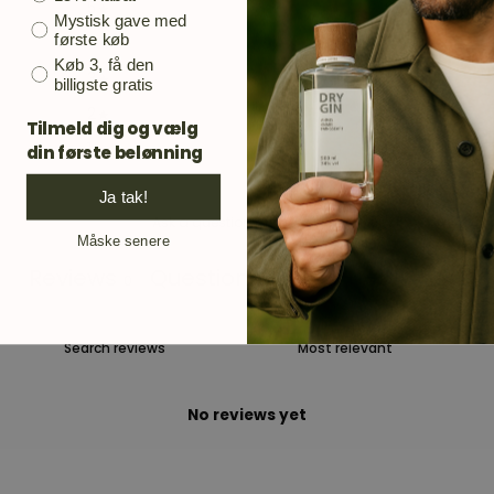
5
0
%
Mystisk gave med
første køb
4
0
%
Køb 3, få den
3
0
%
billigste gratis
2
0
%
Tilmeld dig og vælg
1
0
%
din første belønning
Ja tak!
Ask a question
Write a review
Måske senere
Reviews
Questions
0
0
No reviews yet