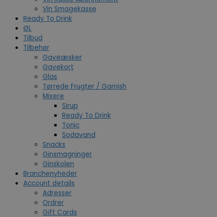
Vin Smagekasse
Ready To Drink
ØL
Tilbud
Tilbehør
Gaveæsker
Gavekort
Glas
Tørrede Frugter / Garnish
Mixere
Sirup
Ready To Drink
Tonic
Sodavand
Snacks
Ginsmagninger
Ginskolen
Branchenyheder
Account details
Adresser
Ordrer
Gift Cards