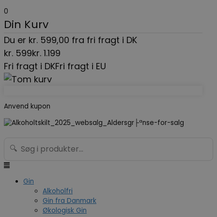
Gå
Menu
Search...
0
til
Din Kurv
indholdet
Du er
kr.
599,00
fra fri fragt i DK
kr.
599
kr.
1.199
Fri fragt i DK
Fri fragt i EU
Anvend kupon
🔍
Gin
Alkoholfri
Gin fra Danmark
Økologisk Gin