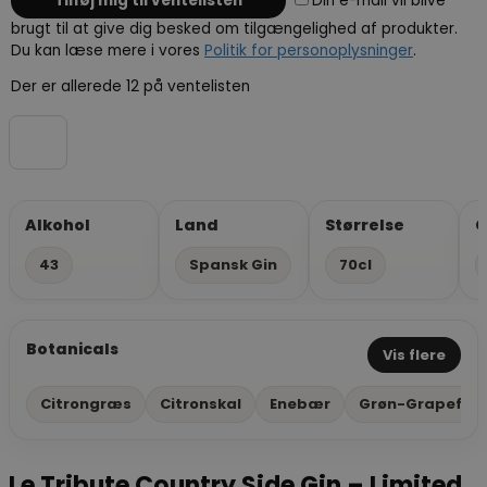
Din e-mail vil blive
brugt til at give dig besked om tilgængelighed af produkter.
Du kan læse mere i vores
Politik for personoplysninger
.
Der er allerede 12 på ventelisten
Alkohol
Land
Størrelse
G
43
Spansk Gin
70cl
Botanicals
Vis flere
Citrongræs
Citronskal
Enebær
Grøn-Grapefru
Le Tribute Country Side Gin – Limited