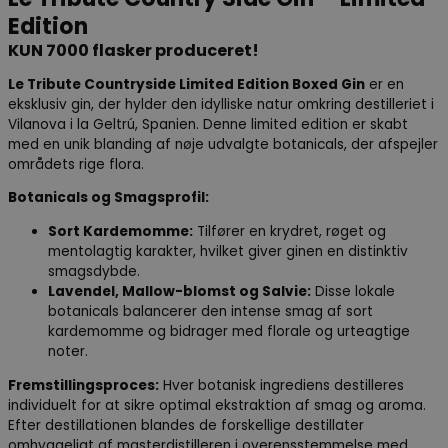
Edition
KUN 7000 flasker produceret!
Le Tribute Countryside Limited Edition Boxed Gin
er en
eksklusiv gin, der hylder den idylliske natur omkring destilleriet i
Vilanova i la Geltrú, Spanien. Denne limited edition er skabt
med en unik blanding af nøje udvalgte botanicals, der afspejler
områdets rige flora.
Botanicals og Smagsprofil:
Sort Kardemomme:
Tilfører en krydret, røget og
mentolagtig karakter, hvilket giver ginen en distinktiv
smagsdybde.
Lavendel, Mallow-blomst og Salvie:
Disse lokale
botanicals balancerer den intense smag af sort
kardemomme og bidrager med florale og urteagtige
noter.
Fremstillingsproces:
Hver botanisk ingrediens destilleres
individuelt for at sikre optimal ekstraktion af smag og aroma.
Efter destillationen blandes de forskellige destillater
omhyggeligt af masterdistilleren i overensstemmelse med