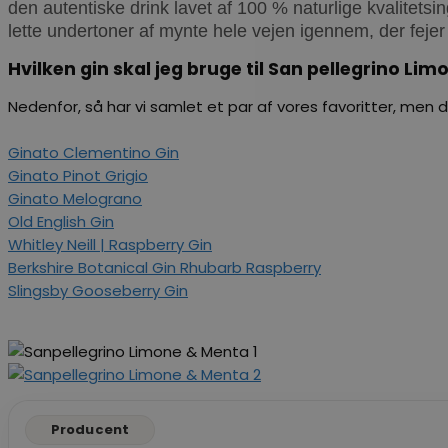
den autentiske drink lavet af 100 % naturlige kvalitetsing
lette undertoner af mynte hele vejen igennem, der fejer d
Hvilken gin skal jeg bruge til San pellegrino Li
Nedenfor, så har vi samlet et par af vores favoritter, men d
Ginato Clementino Gin
Ginato Pinot Grigio
Ginato Melograno
Old English Gin
Whitley Neill | Raspberry Gin
Berkshire Botanical Gin Rhubarb Raspberry
Slingsby Gooseberry Gin
Producent