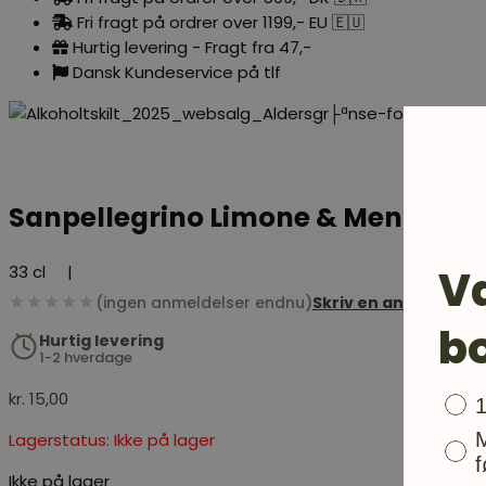
Fri fragt på ordrer over 1199,- EU 🇪🇺
Hurtig levering - Fragt fra 47,-
Dansk Kundeservice på tlf
Sanpellegrino Limone & Menta
V
33 cl
|
★★★★★
(ingen anmeldelser endnu)
Skriv en anmeldelse
b
Hurtig levering
1-2 hverdage
kr.
15,00
Bon
Lagerstatus: Ikke på lager
f
Ikke på lager