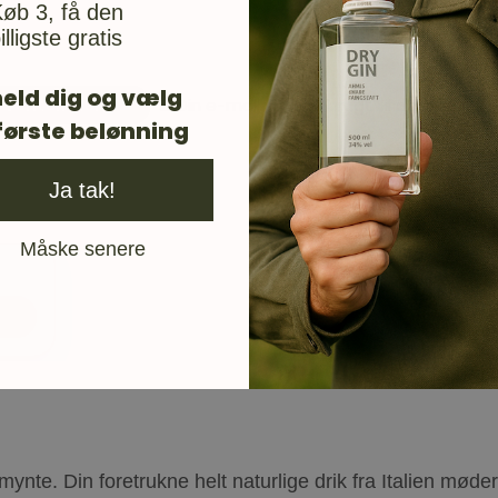
øb 3, få den
illigste gratis
eld dig og vælg
Din e-mail vil blive brugt til at give 
første belønning
Ja tak!
Måske senere
ino
ynte. Din foretrukne helt naturlige drik fra Italien mød