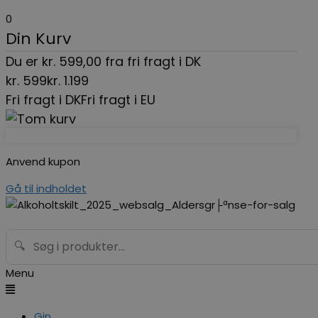
0
Din Kurv
Du er
kr.
599,00
fra fri fragt i DK
kr.
599
kr.
1.199
Fri fragt i DK
Fri fragt i EU
Anvend kupon
Gå til indholdet
🔍
Menu
Gin