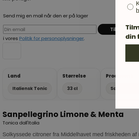
K
b
Send mig en mail når den er på lager
Tilm
din 
i vores
Politik for personoplysninger
.
Land
Størrelse
Producent
Italiensk Tonic
33 cl
San Pellegr
Sanpellegrino Limone & Menta
Tonica dall'Italia
Solkyssede citroner fra Middelhavet med friskheden af m