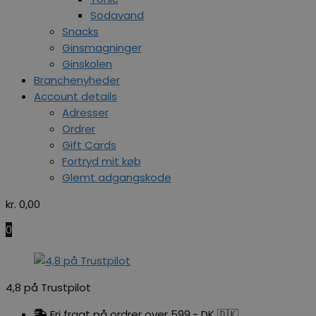
Sodavand
Snacks
Ginsmagninger
Ginskolen
Branchenyheder
Account details
Adresser
Ordrer
Gift Cards
Fortryd mit køb
Glemt adgangskode
kr.
0,00
0
4,8 på Trustpilot
Fri fragt på ordrer over 599,- DK 🇩🇰