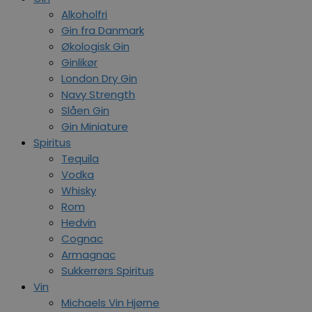
Alkoholfri
Gin fra Danmark
Økologisk Gin
Ginlikør
London Dry Gin
Navy Strength
Slåen Gin
Gin Miniature
Spiritus
Tequila
Vodka
Whisky
Rom
Hedvin
Cognac
Armagnac
Sukkerrørs Spiritus
Vin
Michaels Vin Hjørne