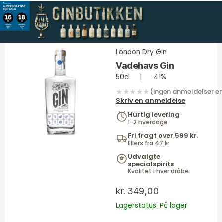
Gå
til
indholdet
London Dry Gin
Vadehavs Gin
50cl
|
41%
★★★★★
(ingen anmeldelser e
Skriv en anmeldelse
Hurtig levering
1-2 hverdage
Fri fragt over 599 kr.
Ellers fra 47 kr.
Udvalgte
specialspirits
Kvalitet i hver dråbe
kr.
349,00
Lagerstatus: På lager