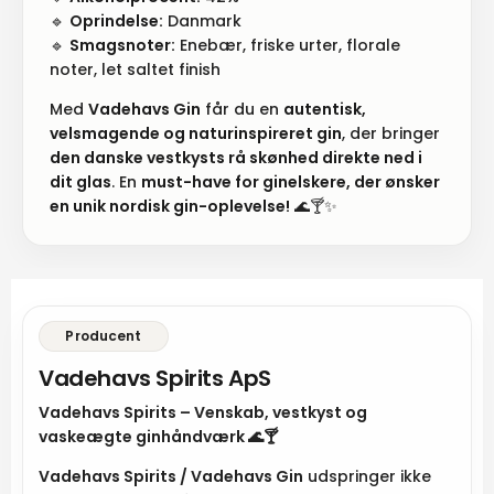
🔹
Oprindelse:
Danmark
🔹
Smagsnoter:
Enebær, friske urter, florale
noter, let saltet finish
Med
Vadehavs Gin
får du en
autentisk,
velsmagende og naturinspireret gin
, der bringer
den danske vestkysts rå skønhed direkte ned i
dit glas
. En
must-have for ginelskere, der ønsker
en unik nordisk gin-oplevelse!
🌊🍸✨
Producent
Vadehavs Spirits ApS
Vadehavs Spirits – Venskab, vestkyst og
vaskeægte ginhåndværk 🌊🍸
Vadehavs Spirits / Vadehavs Gin
udspringer ikke