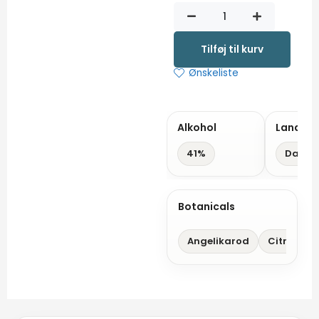
Vadehavs
Gin
antal
Tilføj til kurv
Ønskeliste
Alkohol
Land
41%
Danma
Botanicals
Angelikarod
Citronska