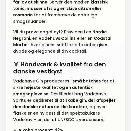
får lov at skinne
. Servér den med en
klassisk
tonic, masser af is og en skive citron eller
rosmarin
for at fremhæve de naturlige
smagsnuancer.
Vil du prøve noget nyt? Prøv den i en
Nordic
Negroni
, en
Vadehavs Collins
eller en
Coastal
Martini
, hvor ginens subtile salte noter giver
dybde og elegance til din cocktail.
🏅
Håndværk & kvalitet fra den
danske vestkyst
Vadehavs Gin produceres i
små batches
for at
sikre
højeste kvalitet og en autentisk
smagsoplevelse
. Destilleriet bag Vadehavs
Spirits er dedikeret til
at skabe gin, der afspejler
den danske naturs unikke karakter
, og hver
flaske er en hyldest til det spektakulære
Vadehav – en del af UNESCO’s verdensarv.
🔹
Alkoholprocent:
42%