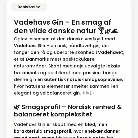
Vadehavs Gin – En smag af
den vilde danske natur 🍸🌿🌊
Oplev essensen af den danske vestkyst med
Vadehavs Gin
– en unik, håndlavet gin, der
fanger den rå og uberørte skønhed i
Vadehavet
,
et af Danmarks mest spektakulære
naturområder. Skabt med nøje udvalgte
lokale
botanicals
og destilleret med passion, bringer
denne gin en
autentisk nordisk smagsoplevelse
,
hvor naturens elementer smelter sammen i en
elegant og velbalanceret gin. 🇩🇰✨
🌿
Smagsprofil – Nordisk renhed &
balanceret kompleksitet
Vadehavs Gin er skabt med en
blød, men
karakterfuld smagsprofil
, hvor
enebær danner
grundlaget
, mens friske og florale noter fra