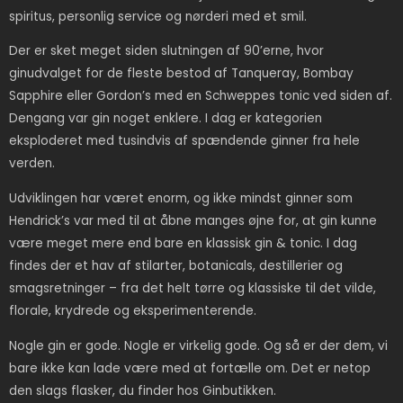
spiritus, personlig service og nørderi med et smil.
Der er sket meget siden slutningen af 90’erne, hvor
ginudvalget for de fleste bestod af Tanqueray, Bombay
Sapphire eller Gordon’s med en Schweppes tonic ved siden af.
Dengang var gin noget enklere. I dag er kategorien
eksploderet med tusindvis af spændende ginner fra hele
verden.
Udviklingen har været enorm, og ikke mindst ginner som
Hendrick’s var med til at åbne manges øjne for, at gin kunne
være meget mere end bare en klassisk gin & tonic. I dag
findes der et hav af stilarter, botanicals, destillerier og
smagsretninger – fra det helt tørre og klassiske til det vilde,
florale, krydrede og eksperimenterende.
Nogle gin er gode. Nogle er virkelig gode. Og så er der dem, vi
bare ikke kan lade være med at fortælle om. Det er netop
den slags flasker, du finder hos Ginbutikken.