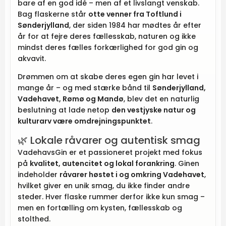
bare af en god idé – men af et livslangt venskab.
Bag flaskerne står
otte venner fra Toftlund i
Sønderjylland
, der siden 1984 har mødtes år efter
år for at fejre deres fællesskab, naturen og ikke
mindst deres fælles forkærlighed for god gin og
akvavit.
Drømmen om at skabe deres egen gin har levet i
mange år – og med stærke bånd til
Sønderjylland,
Vadehavet, Rømø og Mandø
, blev det en naturlig
beslutning at lade netop
den vestjyske natur og
kulturarv være omdrejningspunktet
.
🌿 Lokale råvarer og autentisk smag
VadehavsGin er et passioneret projekt med fokus
på
kvalitet, autencitet og lokal forankring
. Ginen
indeholder
råvarer høstet i og omkring Vadehavet
,
hvilket giver en unik smag, du ikke finder andre
steder. Hver flaske rummer derfor ikke kun smag –
men en fortælling om kysten, fællesskab og
stolthed.