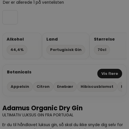
Der er allerede 1 på ventelisten
Alkohol
Land
Størrelse
44,4%
Portugisisk Gin
70cl
Botanicals
Vis flere
Appelsin
Citron
Enebær
Hibiscusblomst
Ing
Adamus Organic Dry Gin
ULTIMATIV LUKSUS GIN FRA PORTUGAL
Er du til håndlavet luksus gin, så skal du ikke snyde dig selv for