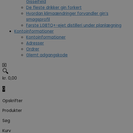
Gisselfeld
De fleste drikker gin forkert
Hvordan klimaændringer forvandler gin’s
smagsprofil
Første LGBTQ+-ejet distilleri under planlægning
Kontoinformationer
Kontoinformationer
Adresser
Ordrer
Glemt adgangskode
🔍
kr.
0,00
0
Opskrifter
Produkter
Søg
Kurv