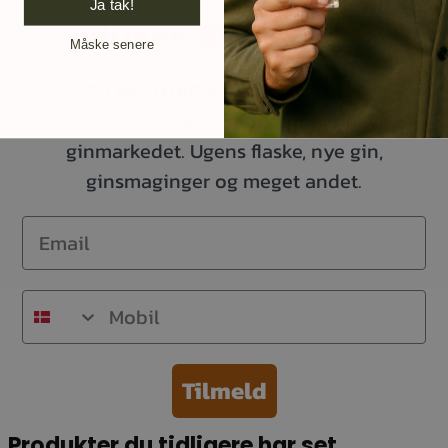
Ja tak!
danske ginelskere.
Måske senere
TILMELD DIG KUNDEKLUBBEN
Din email er adgangen til opdateringer på
ginmarkedet. Ugens flaske, nye gin,
ginsmaginger og meget andet.
Email
Mobil
Tilmeld
Produkter du tidligere har set