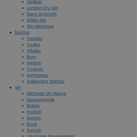
Ginlikør
London Dry Gin
Navy Strength
Slåen Gin
Gin Miniature
Spiritus
Tequila
Vodka
Whisky
Rom
Hedvin
Cognac
Armagnac
Sukkerrørs Spiritus
Vin
Michaels Vin Hjørne
Mousserende
Bobler
Hvidvin
Rødvin
Rosé
Portvin
Vin Kasse Abonnement