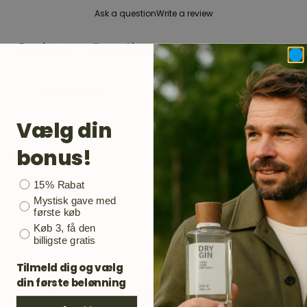
Ask a question
Write a review
Reviews
Questions
1
0
Vælg din
3 years ago
Anonymous
bonus!
Dejlig smag
Bonusgave
15% Rabat
Mystisk gave med
første køb
Køb 3, få den
billigste gratis
Tilmeld dig og vælg
Gør som mange andre
din første belønning