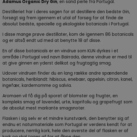
Adamus Organic Dry Gin
, en sand perle fra Portugal.
Destilleriet har i deres søgen for at destillere den bedste Gin,
forsøgt sig frem igennem et utal af forsøg for at finde de
absolut bedste, specielle og økologiske botanicals i Portugal.
I disse mange prøve destillater, kom de igennem 86 botanicals
og er altså endt ud med at benytte 18 af disse.
En af disse botanicals er en vindrue som KUN dyrkes i et
område i Portugal ved navn Bairrada, denne vindrue er med til
at give ginnen en yderst delikat og frugtagtig smag.
Udover vindruen finder du en lang række andre spændende
botanicals, heriblandt: hibiscus, enebær, appelsin, citron, kanel,
ingefær, kardemomme og salvia.
Aromaen vil få dig på sporet af blomster og frugter, en
kompleks smag af lavendel, urte, kaprifoliu og grapefrugt som
de absolut mest markante smagsnoter.
Flasken i sig selv er et mindre kunstværk, den benytter sig af
endnu et naturmateriale som Portugal er verdens kendt for at
producere, nemlig kork, hele den øverste del af flasken er af
kork og skal tages af for at åbne den.