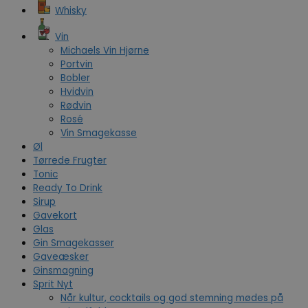
Whisky
Vin
Michaels Vin Hjørne
Portvin
Bobler
Hvidvin
Rødvin
Rosé
Vin Smagekasse
Øl
Tørrede Frugter
Tonic
Ready To Drink
Sirup
Gavekort
Glas
Gin Smagekasser
Gaveæsker
Ginsmagning
Sprit Nyt
Når kultur, cocktails og god stemning mødes på