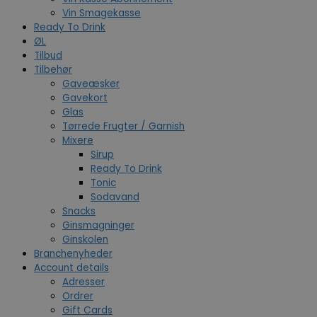
Vin Smagekasse
Ready To Drink
ØL
Tilbud
Tilbehør
Gaveæsker
Gavekort
Glas
Tørrede Frugter / Garnish
Mixere
Sirup
Ready To Drink
Tonic
Sodavand
Snacks
Ginsmagninger
Ginskolen
Branchenyheder
Account details
Adresser
Ordrer
Gift Cards