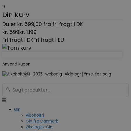
Gå
Menu
Search...
0
til
Din Kurv
indholdet
Du er
kr.
599,00
fra fri fragt i DK
kr.
599
kr.
1.199
Fri fragt i DK
Fri fragt i EU
Anvend kupon
🔍
Gin
Alkoholfri
Gin fra Danmark
Økologisk Gin