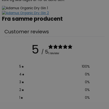
Fra samme producent
Customer reviews
5
/ 5
1 review
5
100
%
4
0
%
3
0
%
2
0
%
1
0
%