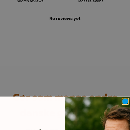
No reviews yet
Gør som mange andre
danske ginelskere.