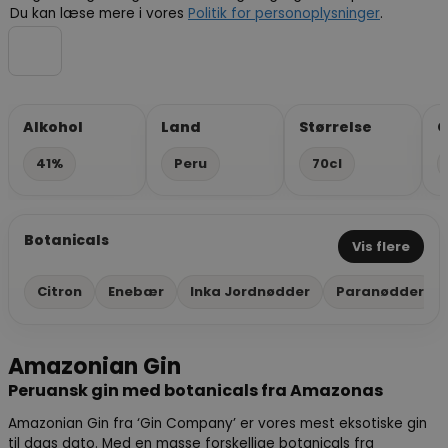
Du kan læse mere i vores
Politik for personoplysninger
.
Alkohol
Land
Størrelse
G
41%
Peru
70cl
Botanicals
Vis flere
Citron
Enebær
Inka Jordnødder
Paranødder
Amazonian Gin
Peruansk gin med botanicals fra Amazonas
Amazonian Gin fra ‘Gin Company’ er vores mest eksotiske gin
til dags dato. Med en masse forskellige botanicals fra