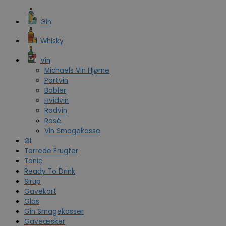
Gin
Whisky
Vin
Michaels Vin Hjørne
Portvin
Bobler
Hvidvin
Rødvin
Rosé
Vin Smagekasse
Øl
Tørrede Frugter
Tonic
Ready To Drink
Sirup
Gavekort
Glas
Gin Smagekasser
Gaveæsker