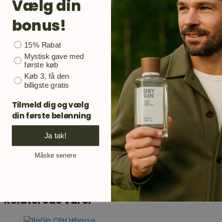
TILMELD DIG KUNDEKLUBBEN
Vælg din
Din email er adgangen til opdateringer på
bonus!
ginmarkedet. Ugens flaske, nye gin,
ginsmaginger og meget andet.
Bonusgave
15% Rabat
Mystisk gave med
første køb
Email
Køb 3, få den
billigste gratis
Mobil
Tilmeld dig og vælg
din første belønning
Ja tak!
Tilmeld
Måske senere
Produkter du tidligere har set
Relaterede varer