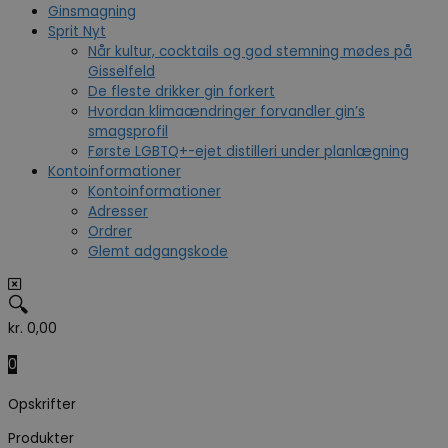
Ginsmagning
Sprit Nyt
Når kultur, cocktails og god stemning mødes på
Gisselfeld
De fleste drikker gin forkert
Hvordan klimaændringer forvandler gin’s
smagsprofil
Første LGBTQ+-ejet distilleri under planlægning
Kontoinformationer
Kontoinformationer
Adresser
Ordrer
Glemt adgangskode
🔍
kr.
0,00
0
Opskrifter
Produkter