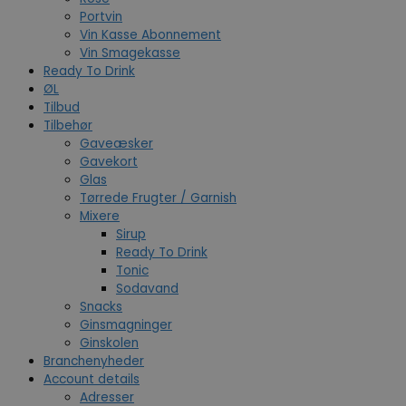
Portvin
Vin Kasse Abonnement
Vin Smagekasse
Ready To Drink
ØL
Tilbud
Tilbehør
Gaveæsker
Gavekort
Glas
Tørrede Frugter / Garnish
Mixere
Sirup
Ready To Drink
Tonic
Sodavand
Snacks
Ginsmagninger
Ginskolen
Branchenyheder
Account details
Adresser