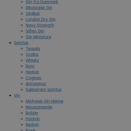
Gin fra Danmark
Økologisk Gin
Ginlikør
London Dry Gin
Navy Strength
Slåen Gin
Gin Miniature
Spiritus
Tequila
Vodka
Whisky
Rom
Hedvin
Cognac
Armagnac
Sukkerrørs Spiritus
Vin
Michaels Vin Hjørne
Mousserende
Bobler
Hvidvin
Rødvin
Rosé