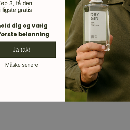
øb 3, få den
illigste gratis
eld dig og vælg
første belønning
Ja tak!
Måske senere