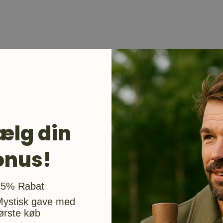
ælg din
onus!
usgave
15% Rabat
Mystisk gave med
ørste køb