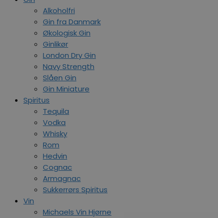
Alkoholfri
Gin fra Danmark
Økologisk Gin
Ginlikør
London Dry Gin
Navy Strength
Slåen Gin
Gin Miniature
Spiritus
Tequila
Vodka
Whisky
Rom
Hedvin
Cognac
Armagnac
Sukkerrørs Spiritus
Vin
Michaels Vin Hjørne