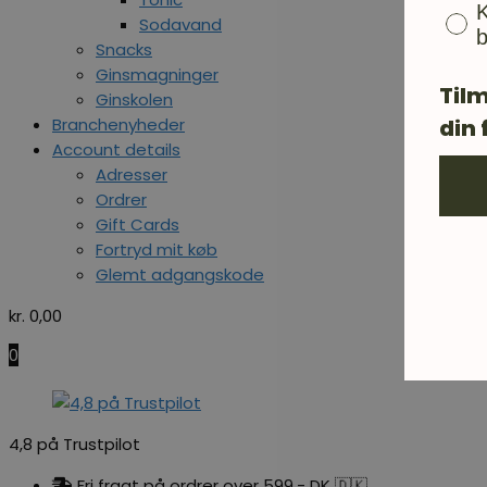
K
Sodavand
b
Snacks
Ginsmagninger
Tilm
Ginskolen
Branchenyheder
din 
Account details
Adresser
Ordrer
Gift Cards
Fortryd mit køb
Glemt adgangskode
kr.
0,00
0
4,8 på Trustpilot
Fri fragt på ordrer over 599,- DK 🇩🇰