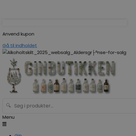
Anvend kupon
Gå til indholdet
🔍
Menu
Gin