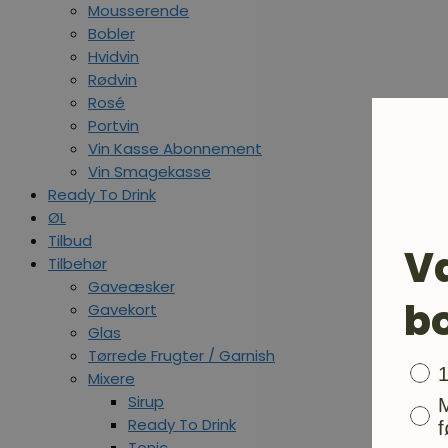
Mousserende
Bobler
Hvidvin
Rødvin
Rosé
Portvin
Vin Kasse Abonnement
Vin Smagekasse
Ready To Drink
ØL
Tilbud
V
Tilbehør
Gaveæsker
b
Gavekort
Glas
Tørrede Frugter / Garnish
Bon
Mixere
Sirup
Ready To Drink
f
Tonic