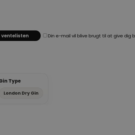
Din e-mail vil blive brugt til at give 
Gin Type
London Dry Gin