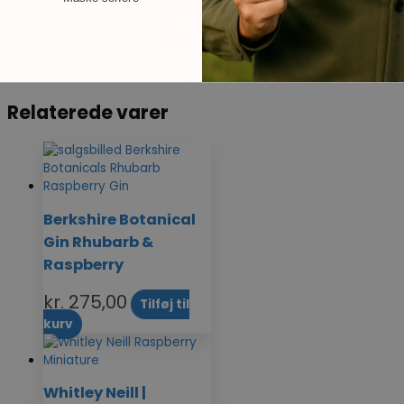
Tilmeld
Produkter du tidligere har set
Relaterede varer
Berkshire Botanical
Gin Rhubarb &
Raspberry
kr.
275,00
Tilføj til
kurv
Whitley Neill |