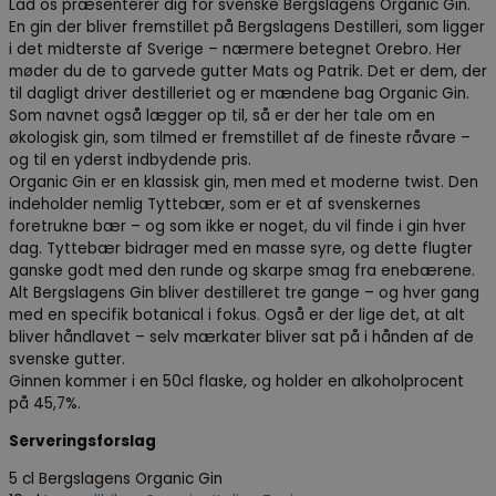
Lad os præsenterer dig for svenske Bergslagens Organic Gin.
En gin der bliver fremstillet på Bergslagens Destilleri, som ligger
i det midterste af Sverige – nærmere betegnet Orebro. Her
møder du de to garvede gutter Mats og Patrik. Det er dem, der
til dagligt driver destilleriet og er mændene bag Organic Gin.
Som navnet også lægger op til, så er der her tale om en
økologisk gin, som tilmed er fremstillet af de fineste råvare –
og til en yderst indbydende pris.
Organic Gin er en klassisk gin, men med et moderne twist. Den
indeholder nemlig Tyttebær, som er et af svenskernes
foretrukne bær – og som ikke er noget, du vil finde i gin hver
dag. Tyttebær bidrager med en masse syre, og dette flugter
ganske godt med den runde og skarpe smag fra enebærene.
Alt Bergslagens Gin bliver destilleret tre gange – og hver gang
med en specifik botanical i fokus. Også er der lige det, at alt
bliver håndlavet – selv mærkater bliver sat på i hånden af de
svenske gutter.
Ginnen kommer i en 50cl flaske, og holder en alkoholprocent
på 45,7%.
Serveringsforslag
5 cl Bergslagens Organic Gin