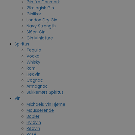
Gin fra Danmark
Økologisk Gin
Ginlikør
London Dry Gin
Navy Strength
Slåen Gin
Gin Miniature
Spiritus
Tequila
Vodka
Whisky
Rom
Hedvin
Cognac
Armagnac
Sukkerrørs Spiritus
Vin
Michaels Vin Hjørne
Mousserende
Bobler
Hvidvin
Rødvin
Rosé