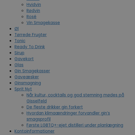
Hvidvin
Rødvin
Rosé
Vin Smagekasse
Øl
Tørrede Frugter
Tonic
Ready To Drink
Sirup
Gavekort
Glas
Gin Smagekasser
Gaveæsker
Ginsmagning
Sprit Nyt
Når kultur, cocktails og god stemning mødes på
Gisselfeld
De fleste drikker gin forkert
Hvordan klimaændringer forvandler gin’s
smagsprofil
Første LGBTQ+-ejet distilleri under planlægning
Kontoinformationer