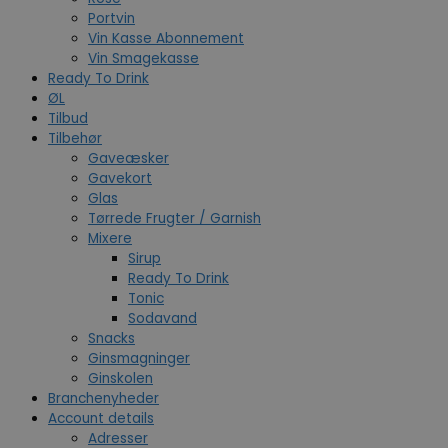
Portvin
Vin Kasse Abonnement
Vin Smagekasse
Ready To Drink
ØL
Tilbud
Tilbehør
Gaveæsker
Gavekort
Glas
Tørrede Frugter / Garnish
Mixere
Sirup
Ready To Drink
Tonic
Sodavand
Snacks
Ginsmagninger
Ginskolen
Branchenyheder
Account details
Adresser