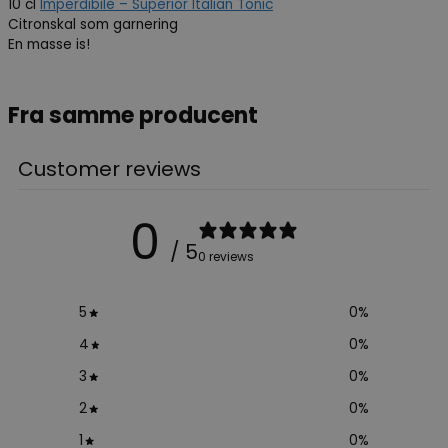
10 cl
Imperdibile – Superior Italian Tonic
Citronskal som garnering
En masse is!
Fra samme producent
Customer reviews
0
/ 5
0 reviews
5
0
%
4
0
%
3
0
%
2
0
%
1
0
%