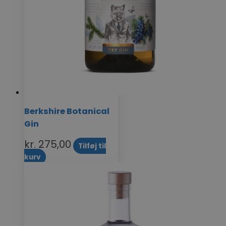
Berkshire Botanical
Gin
kr.
275,00
Tilføj til
kurv