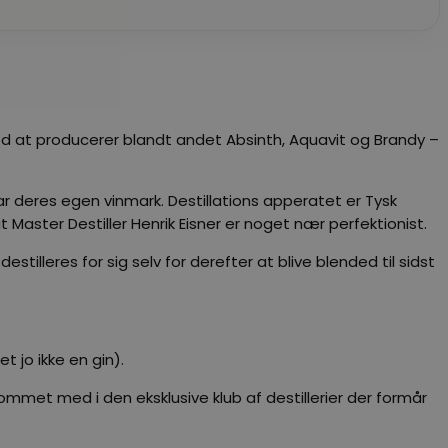
 med at producerer blandt andet Absinth, Aquavit og Brandy –
ar deres egen vinmark. Destillations apperatet er Tysk
 at Master Destiller Henrik Eisner er noget nær perfektionist.
stilleres for sig selv for derefter at blive blended til sidst
 jo ikke en gin).
ommet med i den eksklusive klub af destillerier der formår