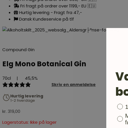
Fri fragt på ordrer over 1199,- EU 🇪🇺
Hurtig levering - Fragt fra 47,-
Dansk Kundeservice på tlf
Compound Gin
Elg Mono Botanical Gin
V
70cl
|
45,5%
2 reviews
Skriv en anmeldelse
b
Hurtig levering
1-2 hverdage
Bon
kr.
319,00
f
Lagerstatus: Ikke på lager