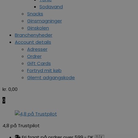
Sodavand
Snacks
Ginsmagninger
Ginskolen
Branchenyheder
Account details
Adresser
Ordrer
Gift Cards
Fortryd mit køb
Glemt adgangskode
kr.
0,00
0
4,8 på Trustpilot
Fri fragt på ordrer over 599,- DK 🇩🇰