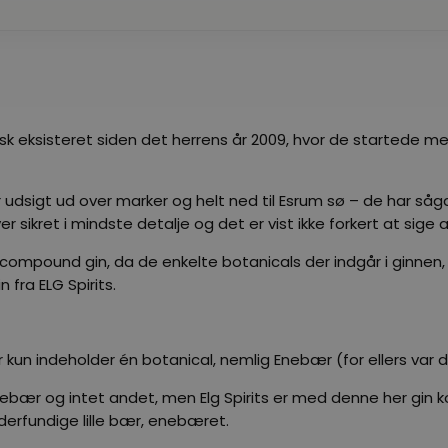
aktisk eksisteret siden det herrens år 2009, hvor de startede
r udsigt ud over marker og helt ned til Esrum sø – de har såg
er sikret i mindste detalje og det er vist ikke forkert at sige
 compound gin, da de enkelte botanicals der indgår i ginnen, de
 fra ELG Spirits.
n indeholder én botanical, nemlig Enebær (for ellers var det
nebær og intet andet, men Elg Spirits er med denne her gin k
derfundige lille bær, enebæret.