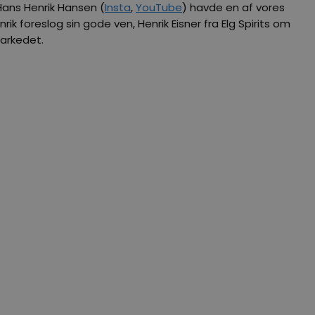
. Hans Henrik Hansen (
Insta
,
YouTube
) havde en af vores
k foreslog sin gode ven, Henrik Eisner fra Elg Spirits om
markedet.