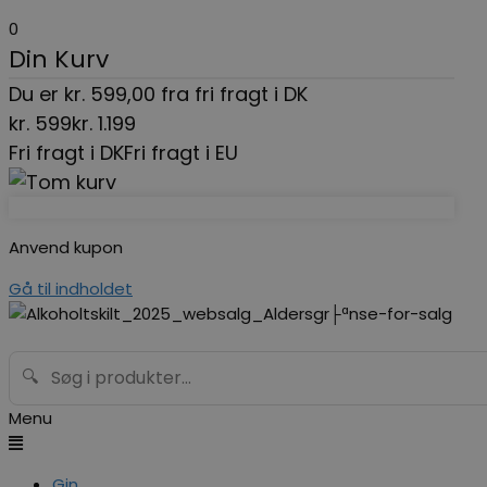
0
Din Kurv
Du er
kr.
599,00
fra fri fragt i DK
kr.
599
kr.
1.199
Fri fragt i DK
Fri fragt i EU
Anvend kupon
Gå til indholdet
🔍
Menu
Gin