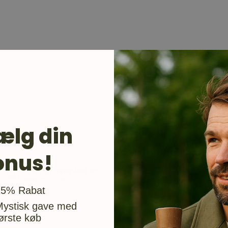
ælg din
onus!
Fri fragt over 599 kr.
Ellers fra 47 kr.
usgave
15% Rabat
Mystisk gave med
ørste køb