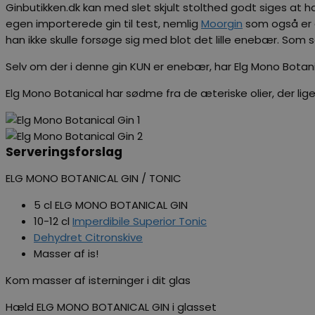
Ginbutikken.dk kan med slet skjult stolthed godt siges at have
egen importerede gin til test, nemlig
Moorgin
som også er en
han ikke skulle forsøge sig med blot det lille enebær. Som 
Selv om der i denne gin KUN er enebær, har Elg Mono Botanic
Elg Mono Botanical har sødme fra de æteriske olier, der lige
Serveringsforslag
ELG MONO BOTANICAL GIN / TONIC
5 cl ELG MONO BOTANICAL GIN
10-12 cl
Imperdibile Superior Tonic
Dehydret Citronskive
Masser af is!
Kom masser af isterninger i dit glas
Hæld
ELG MONO BOTANICAL GIN
i glasset