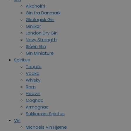
Alkoholfri
Gin fra Danmark
Økologisk Gin
Ginlikør
London Dry Gin
Navy Strength
Slåen Gin
Gin Miniature
Spiritus
Tequila
Vodka
Whisky
Rom
Hedvin
Cognac
Armagnac
Sukkerrørs Spiritus
Vin
Michaels Vin Hjørne