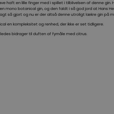
 haft en lille finger med i spillet i tilblivelsen af denne gin
 mono botanical gin, og den faldt i så god jord at Hans Henri
sagt så gjort og nu er der altså denne utroligt lækre gin på 
al en kompleksitet og renhed, der ikke er set tidligere.
ledes bidrager til duften af fyrnåle med citrus.