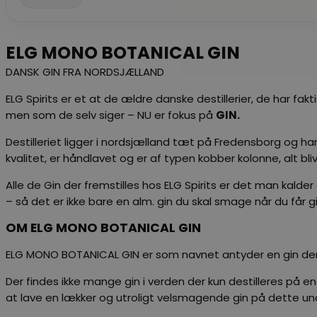
ELG MONO BOTANICAL GIN
DANSK GIN FRA NORDSJÆLLAND
ELG Spirits er et at de ældre danske destillerier, de har f
men som de selv siger – NU er fokus på
GIN.
Destilleriet ligger i nordsjælland tæt på Fredensborg og ha
kvalitet, er håndlavet og er af typen kobber kolonne, alt bliv
Alle de Gin der fremstilles hos ELG Spirits er det man kalder
– så det er ikke bare en alm. gin du skal smage når du får gin
OM ELG MONO BOTANICAL GIN
ELG MONO BOTANICAL GIN er som navnet antyder en gin der ku
Der findes ikke mange gin i verden der kun destilleres på e
at lave en lækker og utroligt velsmagende gin på dette un