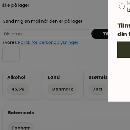
K
Ikke på lager
b
Send mig en mail når den er på lager
Tilm
din 
i vores
Politik for personoplysninger
.
Alkohol
Land
Størrelse
45,5%
Danmark
70cl
Botanicals
Enebær