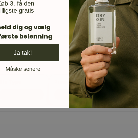
øb 3, få den
illigste gratis
eld dig og vælg
første belønning
Din e-mail vil blive brugt til at give 
Ja tak!
Måske senere
Gin Type
Producent
Compound Gin
Elg Spirits