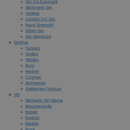
Gin fra Danmark
Økologisk Gin
Ginlikør
London Dry Gin
Navy Strength
Slåen Gin
Gin Miniature
Spiritus
Tequila
Vodka
Whisky
Rom
Hedvin
Cognac
Armagnac
Sukkerrørs Spiritus
Vin
Michaels Vin Hjørne
Mousserende
Bobler
Hvidvin
Rødvin
Rosé