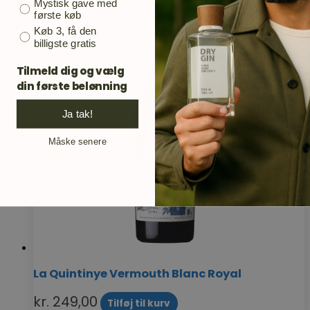
Mystisk gave med
første køb
Køb 3, få den
billigste gratis
Tilmeld dig og vælg
din første belønning
Ja tak!
Måske senere
La Quintinye Vermouth Blanc Royal
kr.
249,00
Tilføj til kurv