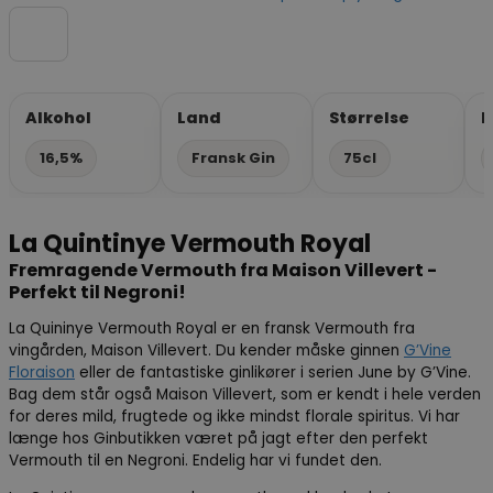
Alkohol
Land
Størrelse
P
16,5%
Fransk Gin
75cl
La Quintinye Vermouth Royal
Fremragende Vermouth fra Maison Villevert -
Perfekt til Negroni!
La Quininye Vermouth Royal er en fransk Vermouth fra
vingården, Maison Villevert. Du kender måske ginnen
G’Vine
Floraison
eller de fantastiske ginlikører i serien June by G’Vine.
Bag dem står også Maison Villevert, som er kendt i hele verden
for deres mild, frugtede og ikke mindst florale spiritus. Vi har
længe hos Ginbutikken været på jagt efter den perfekt
Vermouth til en Negroni. Endelig har vi fundet den.