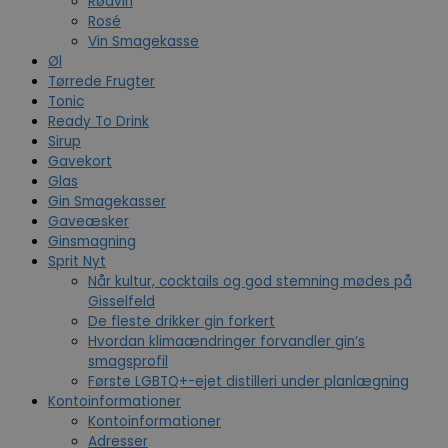
Rødvin
Rosé
Vin Smagekasse
Øl
Tørrede Frugter
Tonic
Ready To Drink
Sirup
Gavekort
Glas
Gin Smagekasser
Gaveæsker
Ginsmagning
Sprit Nyt
Når kultur, cocktails og god stemning mødes på
Gisselfeld
De fleste drikker gin forkert
Hvordan klimaændringer forvandler gin’s
smagsprofil
Første LGBTQ+-ejet distilleri under planlægning
Kontoinformationer
Kontoinformationer
Adresser