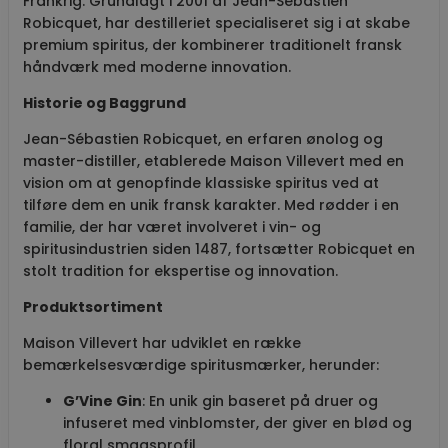
Frankrig. Grundlagt i 2001 af Jean-Sébastien
Robicquet, har destilleriet specialiseret sig i at skabe
premium spiritus, der kombinerer traditionelt fransk
håndværk med moderne innovation.
Historie og Baggrund
Jean-Sébastien Robicquet, en erfaren ønolog og
master-distiller, etablerede Maison Villevert med en
vision om at genopfinde klassiske spiritus ved at
tilføre dem en unik fransk karakter. Med rødder i en
familie, der har været involveret i vin- og
spiritusindustrien siden 1487, fortsætter Robicquet en
stolt tradition for ekspertise og innovation.
Produktsortiment
Maison Villevert har udviklet en række
bemærkelsesværdige spiritusmærker, herunder:
G’Vine Gin
: En unik gin baseret på druer og
infuseret med vinblomster, der giver en blød og
floral smagsprofil.