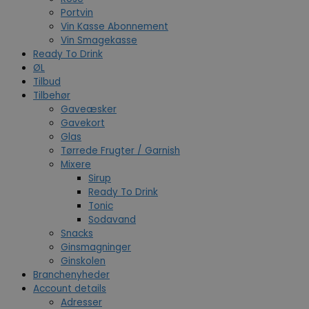
Portvin
Vin Kasse Abonnement
Vin Smagekasse
Ready To Drink
ØL
Tilbud
Tilbehør
Gaveæsker
Gavekort
Glas
Tørrede Frugter / Garnish
Mixere
Sirup
Ready To Drink
Tonic
Sodavand
Snacks
Ginsmagninger
Ginskolen
Branchenyheder
Account details
Adresser