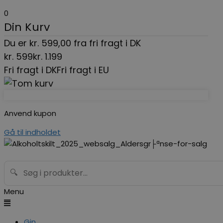
0
Din Kurv
Du er
kr.
599,00
fra fri fragt i DK
kr.
599
kr.
1.199
Fri fragt i DK
Fri fragt i EU
Anvend kupon
Gå til indholdet
🔍
Menu
Gin