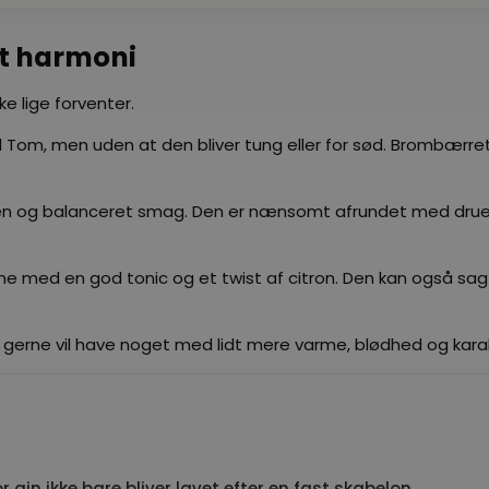
t harmoni
e lige forventer.
d Tom, men uden at den bliver tung eller for sød. Brombærr
 en ren og balanceret smag. Den er nænsomt afrundet med dru
erne med en god tonic og et twist af citron. Den kan også s
gså gerne vil have noget med lidt mere varme, blødhed og kara
r gin ikke bare bliver lavet efter en fast skabelon.