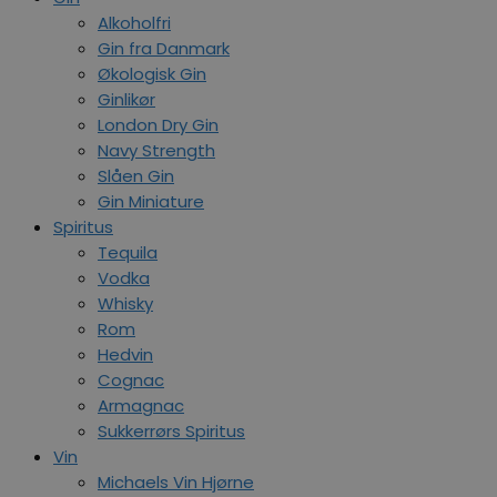
Alkoholfri
Gin fra Danmark
Økologisk Gin
Ginlikør
London Dry Gin
Navy Strength
Slåen Gin
Gin Miniature
Spiritus
Tequila
Vodka
Whisky
Rom
Hedvin
Cognac
Armagnac
Sukkerrørs Spiritus
Vin
Michaels Vin Hjørne