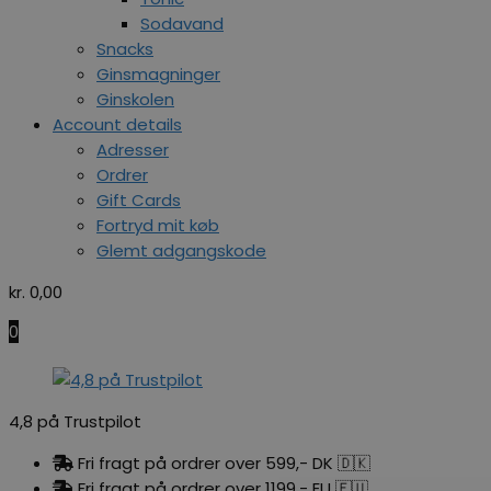
Sodavand
Snacks
Ginsmagninger
Ginskolen
Account details
Adresser
Ordrer
Gift Cards
Fortryd mit køb
Glemt adgangskode
kr.
0,00
0
4,8 på Trustpilot
Fri fragt på ordrer over 599,- DK 🇩🇰
Fri fragt på ordrer over 1199,- EU 🇪🇺