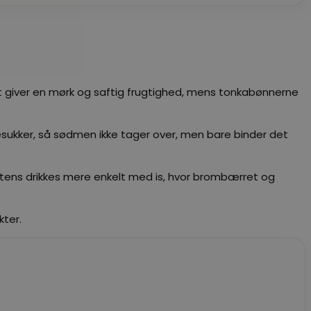
et giver en mørk og saftig frugtighed, mens tonkabønnerne
esukker, så sødmen ikke tager over, men bare binder det
agtens drikkes mere enkelt med is, hvor brombærret og
kter.