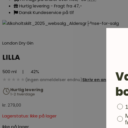
Hurtig levering - Fragt fra 47,-
Dansk Kundeservice på tlf
London Dry Gin
LILLA
V
500 ml
|
42%
★★★★★
(ingen anmeldelser endnu)
Skriv en anmeldelse
b
Hurtig levering
1-2 hverdage
kr.
279,00
Bon
Lagerstatus: Ikke på lager
f
Ikke på lager