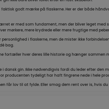
faktisk godt mærke på flaskerne. Her er der både håndværk
ebærret er med som fundament, men der bliver leget med s
liver mørkere, mere krydrede eller mere frugtige med pebe
r personlighed i flaskerne, men de mister ikke forbindelsen 
idé bag.
ne fortæller hver deres lille historie og hænger sammen 
se i dansk gin. Ikke nødvendigvis fordi du leder efter den m
or producenten tydeligt har haft fingrene nede i hele pro
 får lov til at fylde. Eller smag dem rent over is, hvis du 