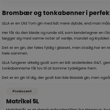
Brombær og tonkabønner i perfek
LILLA er en Old Tom gin med lidt mere dybde, end man måsk
Her får du den bløde og runde stil, som kendetegner en Ol
lægger sig med varme noter af vanilje, mandel og krydderi.
Det er en gin, der føles fyldig i glasset, men stadig har
hele sammen.
LILLA fungerer virkelig godt som en lidt anderledes G&T, g
tonkabønnerne får lov til at komme tydeligere frem.
Det er en gin til dig, der godt kan lide klassisk gin, men o
Producent
Matrikel 5L
Matrikel 5L er et dansk mikrodestilleri fra Hinnerup, hvo