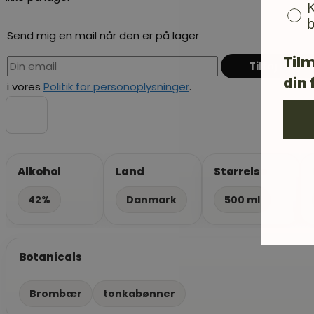
K
b
Send mig en mail når den er på lager
Tilm
din 
i vores
Politik for personoplysninger
.
Alkohol
Land
Størrelse
42%
Danmark
500 ml
Botanicals
Brombær
tonkabønner