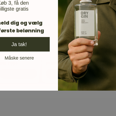
øb 3, få den
illigste gratis
eld dig og vælg
Din e-mail vil blive brugt til at give 
første belønning
Ja tak!
Måske senere
Gin Type
Producent
London Dry Gin
Matrikel 5L