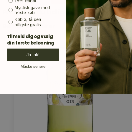
Bonusgave
15% Rabat
Mystisk gave med
Produkter du tidligere har set
første køb
Køb 3, få den
Relaterede varer
billigste gratis
Tilmeld dig og vælg
din første belønning
Ja tak!
Måske senere