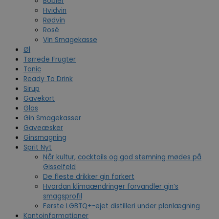
Bobler
Hvidvin
Rødvin
Rosé
Vin Smagekasse
Øl
Tørrede Frugter
Tonic
Ready To Drink
Sirup
Gavekort
Glas
Gin Smagekasser
Gaveæsker
Ginsmagning
Sprit Nyt
Når kultur, cocktails og god stemning mødes på
Gisselfeld
De fleste drikker gin forkert
Hvordan klimaændringer forvandler gin’s
smagsprofil
Første LGBTQ+-ejet distilleri under planlægning
Kontoinformationer