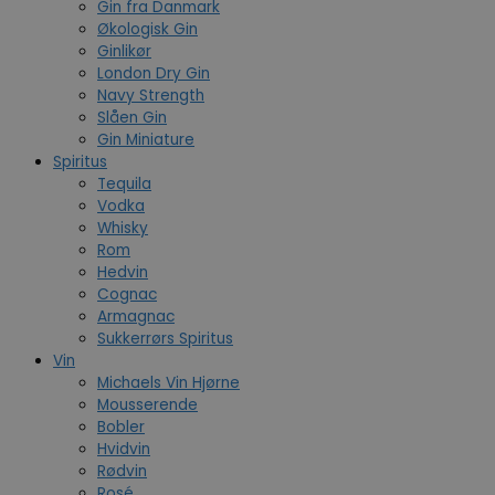
Gin fra Danmark
Økologisk Gin
Ginlikør
London Dry Gin
Navy Strength
Slåen Gin
Gin Miniature
Spiritus
Tequila
Vodka
Whisky
Rom
Hedvin
Cognac
Armagnac
Sukkerrørs Spiritus
Vin
Michaels Vin Hjørne
Mousserende
Bobler
Hvidvin
Rødvin
Rosé