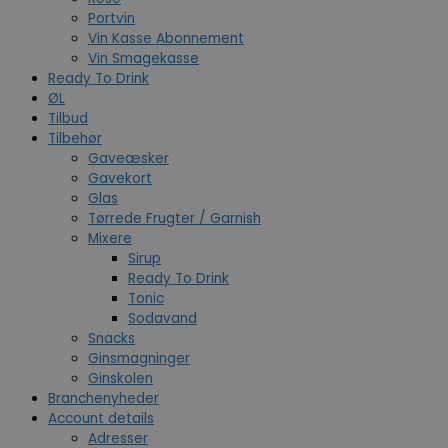
Portvin
Vin Kasse Abonnement
Vin Smagekasse
Ready To Drink
ØL
Tilbud
Tilbehør
Gaveæsker
Gavekort
Glas
Tørrede Frugter / Garnish
Mixere
Sirup
Ready To Drink
Tonic
Sodavand
Snacks
Ginsmagninger
Ginskolen
Branchenyheder
Account details
Adresser