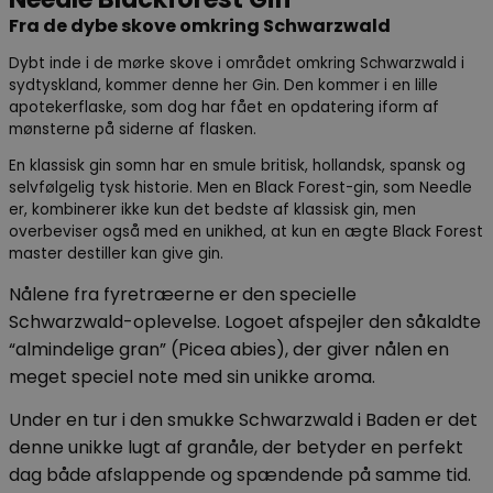
Fra de dybe skove omkring Schwarzwald
Dybt inde i de mørke skove i området omkring Schwarzwald i
sydtyskland, kommer denne her Gin. Den kommer i en lille
apotekerflaske, som dog har fået en opdatering iform af
mønsterne på siderne af flasken.
En klassisk gin somn har en smule britisk, hollandsk, spansk og
selvfølgelig tysk historie. Men en Black Forest-gin, som Needle
er, kombinerer ikke kun det bedste af klassisk gin, men
overbeviser også med en unikhed, at kun en ægte Black Forest
master destiller kan give gin.
Nålene fra fyretræerne er den specielle
Schwarzwald-oplevelse. Logoet afspejler den såkaldte
“almindelige gran” (Picea abies), der giver nålen en
meget speciel note med sin unikke aroma.
Under en tur i den smukke Schwarzwald i Baden er det
denne unikke lugt af granåle, der betyder en perfekt
dag både afslappende og spændende på samme tid.