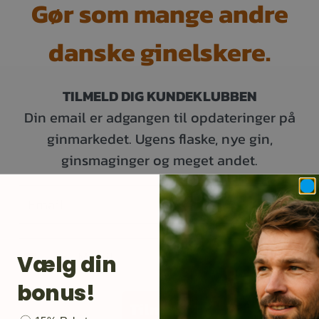
Gør som mange andre
danske ginelskere.
TILMELD DIG KUNDEKLUBBEN
Din email er adgangen til opdateringer på
ginmarkedet. Ugens flaske, nye gin,
ginsmaginger og meget andet.
Email
Mobil
Vælg din
bonus!
Tilmeld