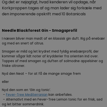
Og det er nøjagtigt, hvad kenderen vil opdage, når
Korkproppen tages af og man lader sig forkæle med
den imponerende opskrift med 10 Botanicals
Needle Blackforest Gin - Smagsprofil
I næsen bliver man mødt af en klassisk gin duft. Rig på enebær
og med en snert af citrus.
Smagen er mild og let krydret med fyldig enebærprofil, der
kommer sågar lidt noter af krydderier fra orienten ind over.
Toppes af med smagen og duften af solmodne appelsiner og
friske citroner.
Nyd den Neat – for at få de mange smage frem
eller
Nyd den som en ‘Gin og tonic’.
–
Fever-Tree Mediterranian
kan anbefales.
– Alternativt med en Fever-Tree Lemon tonic for en frisk, sød
og let bitter sommerdrink.