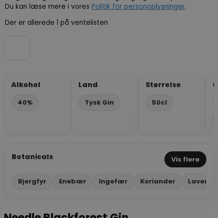
Du kan læse mere i vores
Politik for personoplysninger
.
Der er allerede 1 på ventelisten
Alkohol
Land
Størrelse
G
40%
Tysk Gin
50cl
Botanicals
Vis flere
Bjergfyr
Enebær
Ingefær
Koriander
Lavende
Needle Blackforest Gin