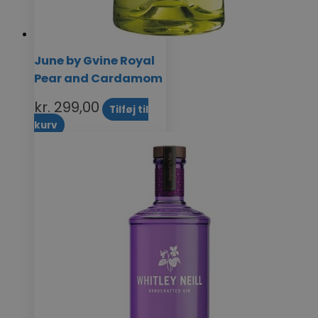
June by Gvine Royal
Pear and Cardamom
kr.
299,00
Tilføj til
kurv