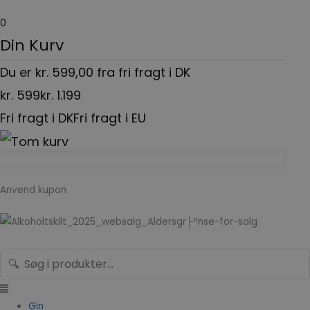
Gå
0
til
Din Kurv
indholdet
Du er
kr.
599,00
fra fri fragt i DK
kr.
599
kr.
1.199
Fri fragt i DK
Fri fragt i EU
Anvend kupon
Menu
Search...
🔍
Gin