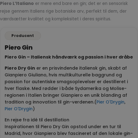
Piero L’Italiano
er mere end bare en gin; det er en sensorisk
rejse gennem Italiens rige botaniske arv, perfekt til dem, der
værdsætter kvalitet og kompleksitet i deres spiritus.
Producent
Piero Gin
Piero Gin – Italiensk håndværk og passion i hver dråbe
Piero Dry Gin
er en prisvindende italiensk gin, skabt af
Gianpiero Giuliano, hvis multikulturelle baggrund og
passion for autentiske smagsoplevelser er destilleret i
hver flaske. Med rødder i både Sydamerika og Molise-
regionen i Italien bringer Gianpiero en unik blanding af
tradition og innovation til gin-verdenen.(
Pier O'Drygin
,
Pier O'Drygin
)
En rejse fra idé til destillation
Inspirationen til Piero Dry Gin opstod under en tur til
Madrid, hvor Gianpiero blev fascineret af den lokale gin-