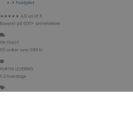
Trustpilot
★★★★★ 4,5 ud af 5
Baseret på 600+ anmeldelser
FRI FRAGT
På ordrer over 599 kr.
HURTIG LEVERING
1-2 hverdage
PRISGARANTI
Altid de bedste priser
SIKKER BETALING
Godkendte betalingsløsninger