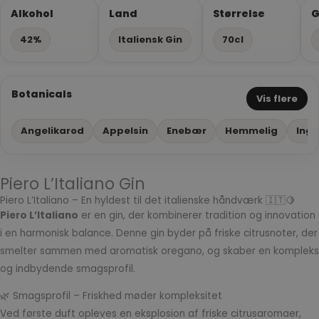
Alkohol
Land
Størrelse
G
42%
Italiensk Gin
70cl
Botanicals
Vis flere
Angelikarod
Appelsin
Enebær
Hemmelig
Ing
Piero L’Italiano Gin
Piero L’Italiano – En hyldest til det italienske håndværk 🇮🇹🍋
Piero L’Italiano
er en gin, der kombinerer tradition og innovation
i en harmonisk balance. Denne gin byder på friske citrusnoter, der
smelter sammen med aromatisk oregano, og skaber en kompleks
og indbydende smagsprofil.
🌿 Smagsprofil – Friskhed møder kompleksitet
Ved første duft opleves en eksplosion af friske citrusaromaer,