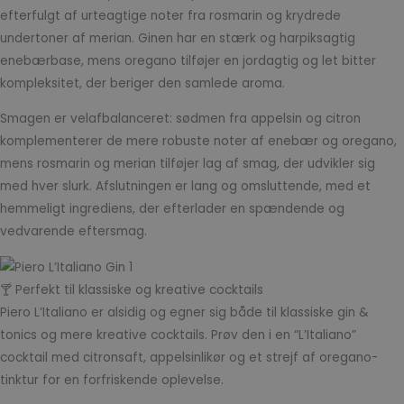
efterfulgt af urteagtige noter fra rosmarin og krydrede
undertoner af merian. Ginen har en stærk og harpiksagtig
enebærbase, mens oregano tilføjer en jordagtig og let bitter
kompleksitet, der beriger den samlede aroma.
Smagen er velafbalanceret: sødmen fra appelsin og citron
komplementerer de mere robuste noter af enebær og oregano,
mens rosmarin og merian tilføjer lag af smag, der udvikler sig
med hver slurk. Afslutningen er lang og omsluttende, med et
hemmeligt ingrediens, der efterlader en spændende og
vedvarende eftersmag.
🍸 Perfekt til klassiske og kreative cocktails
Piero L’Italiano er alsidig og egner sig både til klassiske gin &
tonics og mere kreative cocktails. Prøv den i en “L’Italiano”
cocktail med citronsaft, appelsinlikør og et strejf af oregano-
tinktur for en forfriskende oplevelse.