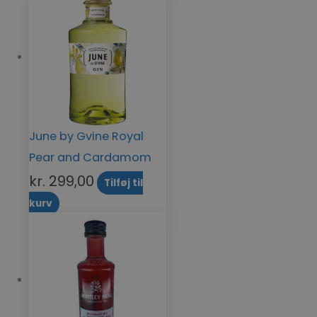
June by Gvine Royal
Pear and Cardamom
kr.
299,00
Tilføj til
kurv