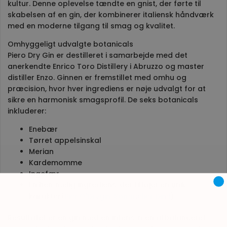
kultur. Denne oplevelse tændte en gnist, der førte til
skabelsen af en gin, der kombinerer italiensk håndværk
med en moderne tilgang til smag og kvalitet.
Omhyggeligt udvalgte botanicals
Piero Dry Gin er destilleret i samarbejde med det
anerkendte Enrico Toro Distillery i Abruzzo og master
distiller Enzo. Ginnen er fremstillet med omhu og
præcision, hvor hver ingrediens er nøje udvalgt for at
sikre en harmonisk smagsprofil. De seks botanicals
inkluderer:
Enebær
Tørret appelsinskal
Merian
Kardemomme
Ingefær
En hemmelig ingrediens, der tilføjer en unik
karakter(
Pier O'Drygin
,
Sommelier Dimi
)
Resultatet er en gin med en intens, men afbalanceret