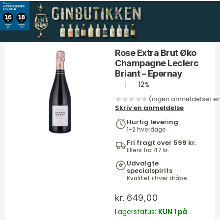
Brut
Gå
Øko
til
Champagne
indholdet
Leclerc
Briant
Rose Extra Brut Øko
-
Champagne Leclerc
Briant – Epernay
Epernay
|
12%
antal
★★★★★
(ingen anmeldelser e
Skriv en anmeldelse
Hurtig levering
1-2 hverdage
Fri fragt over 599 kr.
Ellers fra 47 kr.
Udvalgte
specialspirits
Kvalitet i hver dråbe
kr.
649,00
Lagerstatus:
KUN 1 på