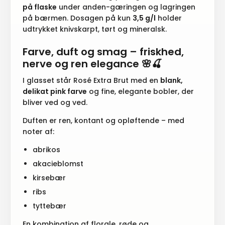
på flaske
under anden-gæringen og lagringen
på bærmen. Dosagen på kun
3,5 g/l
holder
udtrykket knivskarpt, tørt og mineralsk.
Farve, duft og smag – friskhed,
nerve og ren elegance 🌸🍒
I glasset står Rosé Extra Brut med en
blank,
delikat pink farve
og fine, elegante bobler, der
bliver ved og ved.
Duften er ren, kontant og opløftende – med
noter af:
abrikos
akacieblomst
kirsebær
ribs
tyttebær
En kombination af florale, røde og