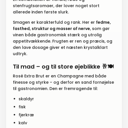
stenfrugtsaromaer, der lover noget stort
allerede inden første slurk.
Smagen er karakterfuld og rank. Her er
fedme,
fasthed, struktur og masser af nerve
, som gør
vinen både gastronomisk stærk og utrolig
appetitvækkende. Frugten er ren og præcis, og
den lave dosage giver et næsten krystalklart
udtryk.
Til mad – og til store øjeblikke 🥂🍽️
Rosé Extra Brut er en Champagne med både
finesse og styrke – og derfor en sand fornøjelse
til gastronomien. Den er fremragende til:
skaldyr
fisk
fjerkræ
kalv