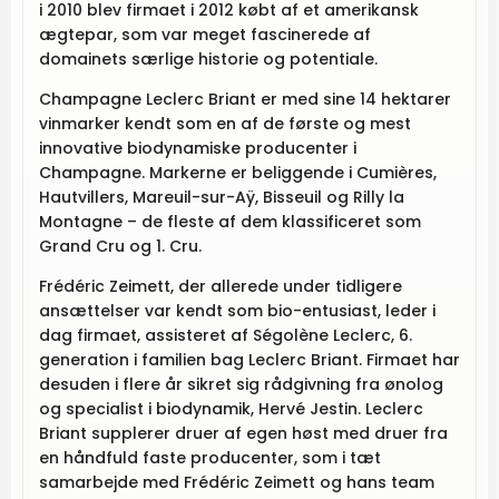
i 2010 blev firmaet i 2012 købt af et amerikansk
ægtepar, som var meget fascinerede af
domainets særlige historie og potentiale.
Champagne Leclerc Briant er med sine 14 hektarer
vinmarker kendt som en af de første og mest
innovative biodynamiske producenter i
Champagne. Markerne er beliggende i Cumières,
Hautvillers, Mareuil-sur-Aÿ, Bisseuil og Rilly la
Montagne – de fleste af dem klassificeret som
Grand Cru og 1. Cru.
Frédéric Zeimett, der allerede under tidligere
ansættelser var kendt som bio-entusiast, leder i
dag firmaet, assisteret af Ségolène Leclerc, 6.
generation i familien bag Leclerc Briant. Firmaet har
desuden i flere år sikret sig rådgivning fra ønolog
og specialist i biodynamik, Hervé Jestin. Leclerc
Briant supplerer druer af egen høst med druer fra
en håndfuld faste producenter, som i tæt
samarbejde med Frédéric Zeimett og hans team