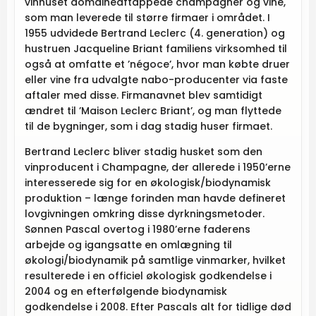
vinhuset domaineaftappede champagner og vine,
som man leverede til større firmaer i området. I
1955 udvidede Bertrand Leclerc (4. generation) og
hustruen Jacqueline Briant familiens virksomhed til
også at omfatte et ’négoce’, hvor man købte druer
eller vine fra udvalgte nabo-producenter via faste
aftaler med disse. Firmanavnet blev samtidigt
ændret til ’Maison Leclerc Briant’, og man flyttede
til de bygninger, som i dag stadig huser firmaet.
Bertrand Leclerc bliver stadig husket som den
vinproducent i Champagne, der allerede i 1950’erne
interesserede sig for en økologisk/biodynamisk
produktion – længe forinden man havde defineret
lovgivningen omkring disse dyrkningsmetoder.
Sønnen Pascal overtog i 1980’erne faderens
arbejde og igangsatte en omlægning til
økologi/biodynamik på samtlige vinmarker, hvilket
resulterede i en officiel økologisk godkendelse i
2004 og en efterfølgende biodynamisk
godkendelse i 2008. Efter Pascals alt for tidlige død