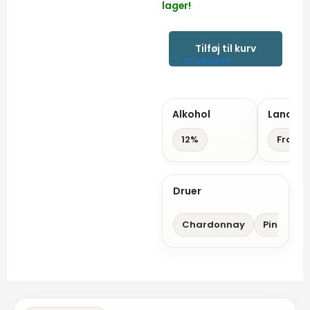
lager!
Rose
Tilføj til kurv
Extra
Ønskeliste
Brut
Øko
Champagne
Alkohol
Land
Leclerc
12%
Frankr
Briant
-
Epernay
Druer
antal
Chardonnay
Pinot Noir