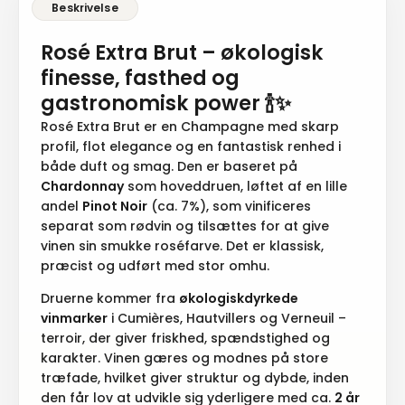
Rosé Extra Brut – økologisk
finesse, fasthed og
gastronomisk power 🍾✨
Rosé Extra Brut er en Champagne med skarp
profil, flot elegance og en fantastisk renhed i
både duft og smag. Den er baseret på
Chardonnay
som hoveddruen, løftet af en lille
andel
Pinot Noir
(ca. 7%), som vinificeres
separat som rødvin og tilsættes for at give
vinen sin smukke roséfarve. Det er klassisk,
præcist og udført med stor omhu.
Druerne kommer fra
økologiskdyrkede
vinmarker
i Cumières, Hautvillers og Verneuil –
terroir, der giver friskhed, spændstighed og
karakter. Vinen gæres og modnes på store
træfade, hvilket giver struktur og dybde, inden
den får lov at udvikle sig yderligere med ca.
2 år