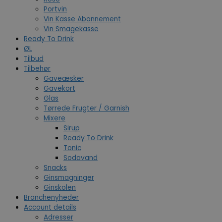
Portvin
Vin Kasse Abonnement
Vin Smagekasse
Ready To Drink
ØL
Tilbud
Tilbehør
Gaveæsker
Gavekort
Glas
Tørrede Frugter / Garnish
Mixere
Sirup
Ready To Drink
Tonic
Sodavand
Snacks
Ginsmagninger
Ginskolen
Branchenyheder
Account details
Adresser