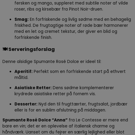
fersken og mango, suppleret med subtile noter af vilde
roser, ribs og kirsebær fra Pinot Noir-druen.
Smag:
En forfriskende og livlig sødme med en behagelig
friskhed. De frugtagtige noter af røde bær harmonerer
med en let og cremet tekstur, der giver en blid og
forfriskende finish.
🍽️
Serveringsforslag
Denne alsidige Spumante Rosé Dolce er ideel til:
Aperitif:
Perfekt som en forfriskende start på ethvert
måltid.
Asiatiske Retter:
Dens sødme komplementerer
krydrede asiatiske retter på fornem vis.
Desserter:
Nyd den til frugttærter, frugtsalat, jordbær
eller is for en sublim afslutning på middagen.
Spumante Rosé Dolce “Anna”
fra Le Contesse er mere end
bare en vin; det er en oplevelse af italiensk charme og
håndværk. Uanset om du fejrer en særlig lejlighed eller blot