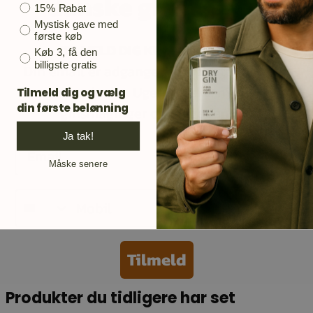
danske ginelskere.
Bonusgave
15% Rabat
Mystisk gave med
første køb
TILMELD DIG KUNDEKLUBBEN
Køb 3, få den
billigste gratis
Din email er adgangen til opdateringer på
ginmarkedet. Ugens flaske, nye gin,
Tilmeld dig og vælg
din første belønning
ginsmaginger og meget andet.
Ja tak!
Email
Måske senere
Mobil
Tilmeld
Produkter du tidligere har set