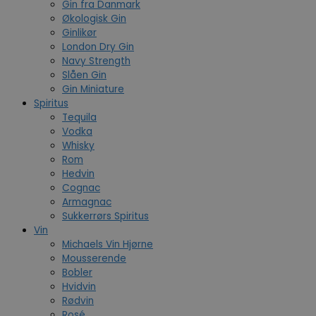
Gin fra Danmark
Økologisk Gin
Ginlikør
London Dry Gin
Navy Strength
Slåen Gin
Gin Miniature
Spiritus
Tequila
Vodka
Whisky
Rom
Hedvin
Cognac
Armagnac
Sukkerrørs Spiritus
Vin
Michaels Vin Hjørne
Mousserende
Bobler
Hvidvin
Rødvin
Rosé