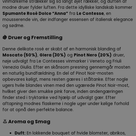
vinmarkerne strækker sig så langt øjet rækker, og duften af
modne druer fylder luften. Fra dette idylliske landskab kommer
Spumante Rosé Dolce “Anna”
fra
Le Contesse
, en
mousserende vin, der indfanger essensen af italiensk elegance
og sødme.
🍇
Druer og Fremstilling
Denne delikate rosé er skabt af en harmonisk blanding af
Moscato (50%)
,
Glera (30%)
og
Pinot Nero (20%)
druer,
nøje udvalgt fra Le Contesses vinmarker i Veneto og Friuli
Venezia Giulia. Efter en skånsom presning gennemgår mosten
en naturlig bundfældning. En del af Pinot Noir-mosten
opbevares køligt, mens resten gæres i ståltanke. Efter nogle
ugers hvile blandes vinen med den ugærede Pinot Noir-most,
hvilket giver den smukke pink farve, inden andengæringen
finder sted i tryktanke ved hjælp af udvalgt gær. Efter
aftapning modnes flaskerne i nogle uger under kølige forhold
for at opnå den perfekte balance.
👃
Aroma og Smag
Duft:
En lokkende bouquet af hvide blomster, abrikos,