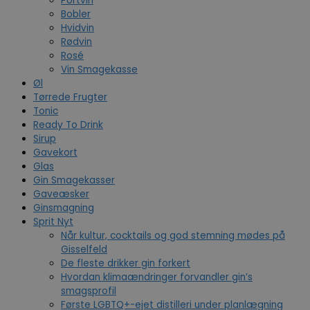
Portvin
Bobler
Hvidvin
Rødvin
Rosé
Vin Smagekasse
Øl
Tørrede Frugter
Tonic
Ready To Drink
Sirup
Gavekort
Glas
Gin Smagekasser
Gaveæsker
Ginsmagning
Sprit Nyt
Når kultur, cocktails og god stemning mødes på
Gisselfeld
De fleste drikker gin forkert
Hvordan klimaændringer forvandler gin’s
smagsprofil
Første LGBTQ+-ejet distilleri under planlægning