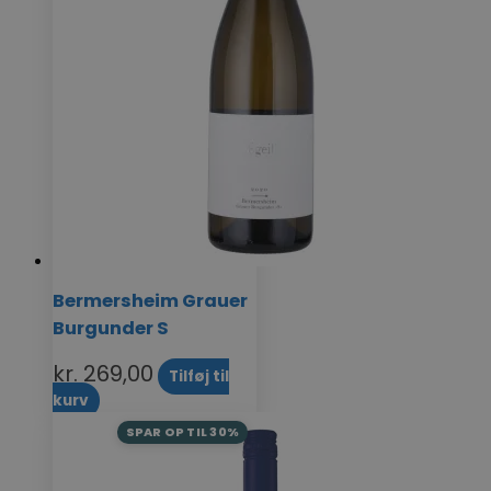
Bermersheim Grauer
Burgunder S
kr.
269,00
Tilføj til
kurv
SPAR OP TIL 30%