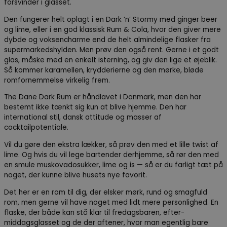
forsvinder i glasset.
Den fungerer helt oplagt i en Dark ’n’ Stormy med ginger beer
og lime, eller i en god klassisk Rum & Cola, hvor den giver mere
dybde og voksencharme end de helt almindelige flasker fra
supermarkedshylden. Men prøv den også rent. Gerne i et godt
glas, måske med en enkelt isterning, og giv den lige et øjeblik.
Så kommer karamellen, krydderierne og den mørke, bløde
romfornemmelse virkelig frem.
The Dane Dark Rum er håndlavet i Danmark, men den har
bestemt ikke tænkt sig kun at blive hjemme. Den har
international stil, dansk attitude og masser af
cocktailpotentiale.
Vil du gøre den ekstra lækker, så prøv den med et lille twist af
lime. Og hvis du vil lege bartender derhjemme, så rør den med
en smule muskovadosukker, lime og is — så er du farligt tæt på
noget, der kunne blive husets nye favorit.
Det her er en rom til dig, der elsker mørk, rund og smagfuld
rom, men gerne vil have noget med lidt mere personlighed. En
flaske, der både kan stå klar til fredagsbaren, efter-
middagsglasset og de der aftener, hvor man egentlig bare