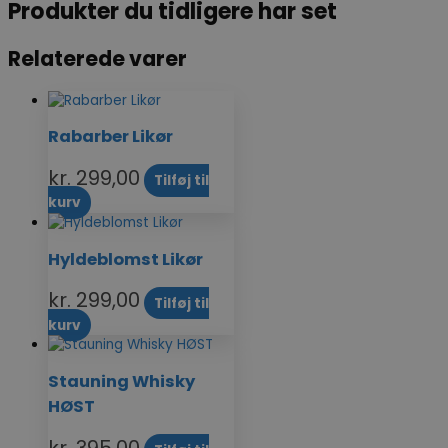
Produkter du tidligere har set
Relaterede varer
Rabarber Likør
kr.
299,00
Tilføj til
kurv
Hyldeblomst Likør
kr.
299,00
Tilføj til
kurv
Stauning Whisky
HØST
kr.
395,00