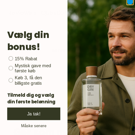
Reviews
Questions
0
0
Vælg din
bonus!
No reviews yet
Bonusgave
15% Rabat
Mystisk gave med
første køb
Køb 3, få den
billigste gratis
Tilmeld dig og vælg
din første belønning
Ja tak!
Måske senere
Gør som mange andre