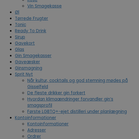
Vin Smagekasse
Øl
Tørrede Frugter
Tonic
Ready To Drink
Sirup
Gavekort
Glas
Gin Smagekasser
Gaveæsker
Ginsmagning
Sprit Nyt
Når kultur, cocktails og god stemning mødes på
Gisselfeld
De fleste drikker gin forkert
Hvordan klimaændringer forvandler gin’s
smagsprofil
Første LGBTQ+-ejet distilleri under planlægning
Kontoinformationer
Kontoinformationer
Adresser
Ordrer