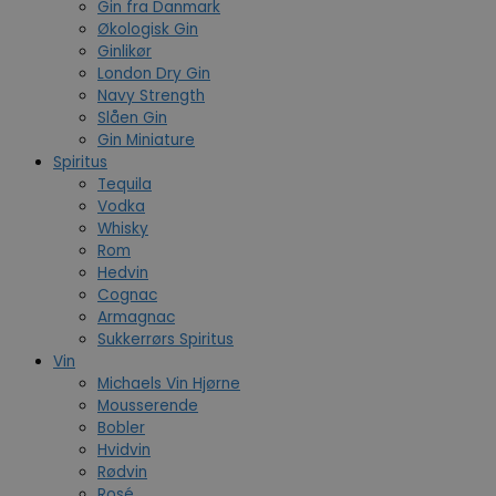
Gin fra Danmark
Økologisk Gin
Ginlikør
London Dry Gin
Navy Strength
Slåen Gin
Gin Miniature
Spiritus
Tequila
Vodka
Whisky
Rom
Hedvin
Cognac
Armagnac
Sukkerrørs Spiritus
Vin
Michaels Vin Hjørne
Mousserende
Bobler
Hvidvin
Rødvin
Rosé