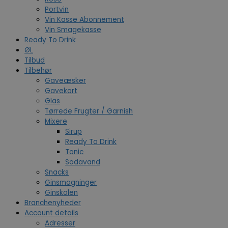
Portvin
Vin Kasse Abonnement
Vin Smagekasse
Ready To Drink
ØL
Tilbud
Tilbehør
Gaveæsker
Gavekort
Glas
Tørrede Frugter / Garnish
Mixere
Sirup
Ready To Drink
Tonic
Sodavand
Snacks
Ginsmagninger
Ginskolen
Branchenyheder
Account details
Adresser