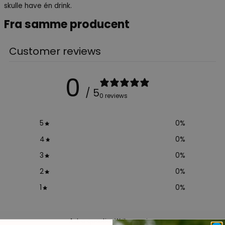
skulle have én drink.
Fra samme producent
Customer reviews
0
/ 5
0 reviews
5
0
%
4
0
%
3
0
%
2
0
%
1
0
%
Ask a question
Write a review