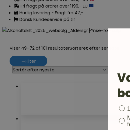
Fri fragt på ordrer over 1199,- EU
Hurtig levering - Fragt fra 47,-
Dansk Kundeservice på tlf
Viser 49–72 af 101 resultater
Sorteret efter seneste
Filter
V
b
Bon
f