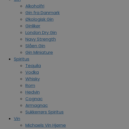
Alkoholfri
Gin fra Danmark
Økologisk Gin
Ginlikør
London Dry Gin
Navy Strength
Slåen Gin
Gin Miniature
Spiritus
Tequila
Vodka
Whisky
Rom
Hedvin
Cognac
Armagnac
Sukkerrørs Spiritus
Vin
Michaels Vin Hjørne