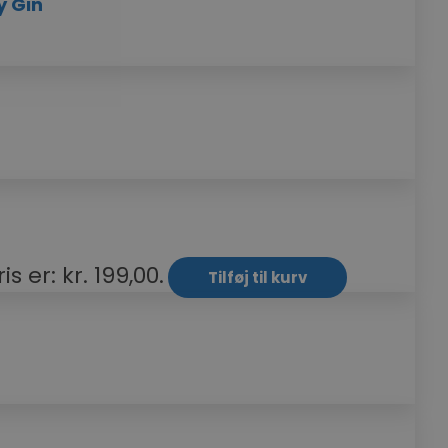
y Gin
s er: kr. 199,00.
Tilføj til kurv