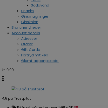
Sodavand
Snacks
Ginsmagninger
Ginskolen
Branchenyheder
Account details
Adresser
Ordrer
Gift Cards
Fortryd mit køb
Glemt adgangskode
kr.
0,00
0
4,8 på Trustpilot
Fri fragt på ordrer over 599,- DK