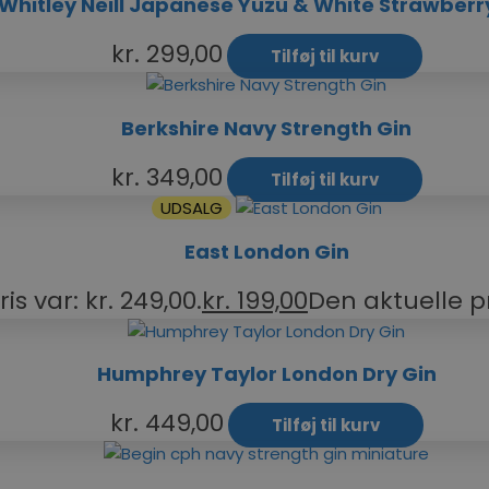
Whitley Neill Japanese Yuzu & White Strawberr
kr.
299,00
Tilføj til kurv
Berkshire Navy Strength Gin
kr.
349,00
Tilføj til kurv
UDSALG
East London Gin
s var: kr. 249,00.
kr.
199,00
Den aktuelle pri
Humphrey Taylor London Dry Gin
kr.
449,00
Tilføj til kurv