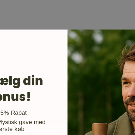
ælg din
onus!
Cero2 Classic Juniper Gin
usgave
15% Rabat
kr.
349,00
Tilføj til kurv
Mystisk gave med
ørste køb