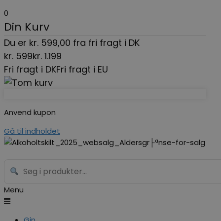
0
Din Kurv
Du er
kr.
599,00
fra fri fragt i DK
kr.
599
kr.
1.199
Fri fragt i DK
Fri fragt i EU
Anvend kupon
Gå til indholdet
Menu
Gin