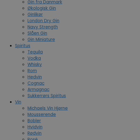
Gin fra Danmark
Økologisk Gin
Ginlikør
London Dry Gin
Navy Strength
Slåen Gin
Gin Miniature
Spiritus
Tequila
Vodka
Whisky
Rom
Hedvin
Cognac
Armagnac
Sukkerrørs Spiritus
Vin
Michaels Vin Hjørne
Mousserende
Bobler
Hvidvin
Rødvin
Rosé