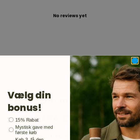
No reviews yet
Vælg din
Gør som mange andre
bonus!
danske ginelskere.
Bonusgave
15% Rabat
Mystisk gave med
første køb
TILMELD DIG KUNDEKLUBBEN
Køb 3, få den