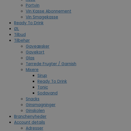
Portvin
Vin Kasse Abonnement
Vin Smagekasse
Ready To Drink
ØL
Tilbud
Tilbehør
Gaveæsker
Gavekort
Glas
Tørrede Frugter / Garnish
Mixere
Sirup
Ready To Drink
Tonic
Sodavand
Snacks
Ginsmagninger
Ginskolen
Branchenyheder
Account details
Adresser