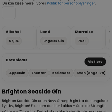
Du kan læse mere i vores
Politik for personoplysninger
.
Alkohol
Land
Størrelse
G
57,1%
Engelsk Gin
70cl
Botanicals
Vis flere
Appelsin
Enebær
Koriander
Kvan (angelika)
Brighton Seaside Gin
Brighton Seaside Gin er en Navy Strength gin fra den engelske
kystby, Brighton! Eller som den her kaldes – Seaside Strength
Det skal du ikke lade dig skræmme af,
på hele 57% alkohol.