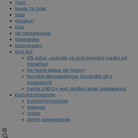
Tonic
Ready To Drink
Sirup
Gavekort
Glas
Gin Smagekasser
Gaveæsker
Ginsmagning
Sprit Nyt
Når kultur, cocktails og god stemning mødes på
Gisselfeld
De fleste drikker gin forkert
Hvordan klimaændringer forvandler gin’s
smagsprofil
Første LGBTQ+-ejet distilleri under planlægning
Kontoinformationer
Kontoinformationer
Adresser
Ordrer
Glemt adgangskode
🔍