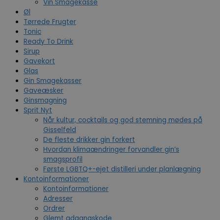
Vin Smagekasse
Øl
Tørrede Frugter
Tonic
Ready To Drink
Sirup
Gavekort
Glas
Gin Smagekasser
Gaveæsker
Ginsmagning
Sprit Nyt
Når kultur, cocktails og god stemning mødes på
Gisselfeld
De fleste drikker gin forkert
Hvordan klimaændringer forvandler gin’s
smagsprofil
Første LGBTQ+-ejet distilleri under planlægning
Kontoinformationer
Kontoinformationer
Adresser
Ordrer
Glemt adgangskode