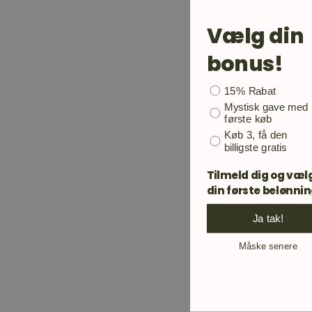
Vælg din
bonus!
Bonusgave
15% Rabat
Mystisk gave med
første køb
Køb 3, få den
billigste gratis
Tilmeld dig og væl
din første belønni
Ja tak!
Måske senere