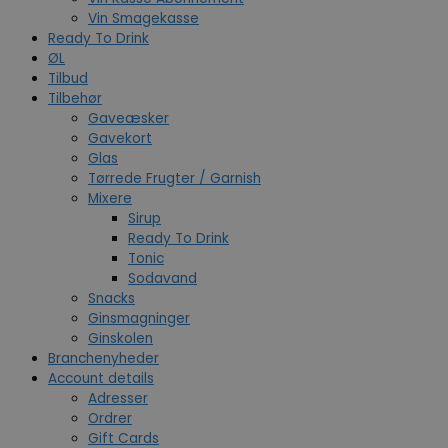
Vin Smagekasse
Ready To Drink
ØL
Tilbud
Tilbehør
Gaveæsker
Gavekort
Glas
Tørrede Frugter / Garnish
Mixere
Sirup
Ready To Drink
Tonic
Sodavand
Snacks
Ginsmagninger
Ginskolen
Branchenyheder
Account details
Adresser
Ordrer
Gift Cards