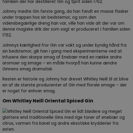
familien der har destilleret Gin og Sprit siden 1762.
Johnny mødte Gin første gang, da han fandt en masse flasker
under trappen hos sin bedstemor, og som den
vidensbegærlige dreng han var, ville han vide alt der var om
denne magiske drik der som sagt er produceret i familien siden
1762.
Johnnys kærlighed fror Gin var vakt og under kyndig hånd fra
sin bedstemor, gik han i gang med eksperimenterne ved at
infusere den skarpe smag af Enebær med en række andre
aromaer og smage – en måde hvorpå han kunne ændre
Ginnens smag dramatisk.
Resten er historie og Johnny har drevet Whitley Neill til at blive
en af de største producenter af Gin med florale smage – der
er noget for enhver smag.
Om Whitley Neill Oriental Spiced Gin​
Whitley Neill Oriental Spiced Gin er lidt blødere og meget
glattere end traditionelle Gins med rige toner af enebær og
citrus, varmen fra kanel og andre eksotiske krydderier fra
østen.