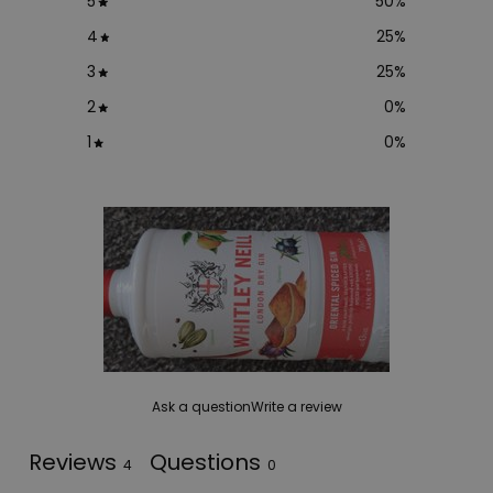
5
50
%
4
25
%
3
25
%
2
0
%
1
0
%
Ask a question
Write a review
Reviews
Questions
4
0