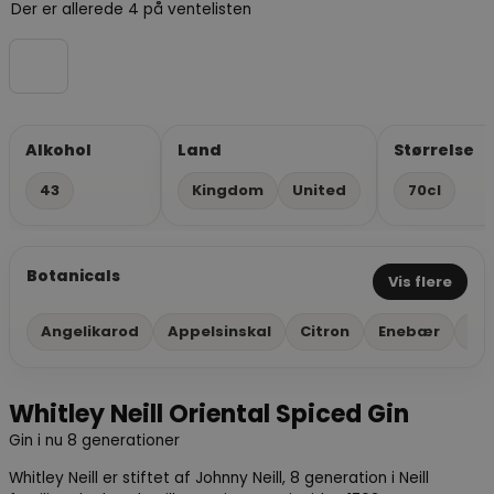
Der er allerede 4 på ventelisten
Alkohol
Land
Størrelse
43
Kingdom
United
70cl
Botanicals
Vis flere
Angelikarod
Appelsinskal
Citron
Enebær
Go
Whitley Neill Oriental Spiced Gin
Gin i nu 8 generationer
Whitley Neill er stiftet af Johnny Neill, 8 generation i Neill