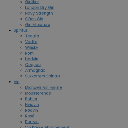
Ginlikør
London Dry Gin
Navy Strength
Slåen Gin
Gin Miniature
Spiritus
Tequila
Vodka
Whisky
Rom
Hedvin
Cognac
Armagnac
Sukkerrørs Spiritus
Vin
Michaels Vin Hjørne
Mousserende
Bobler
Hvidvin
Rødvin
Rosé
Portvin
Vin Kasse Abonnement