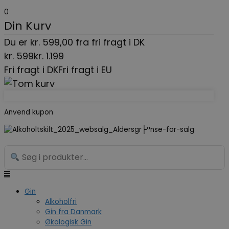
Gå
Menu
Search...
0
til
Din Kurv
indholdet
Du er
kr.
599,00
fra fri fragt i DK
kr.
599
kr.
1.199
Fri fragt i DK
Fri fragt i EU
Anvend kupon
Gin
Alkoholfri
Gin fra Danmark
Økologisk Gin