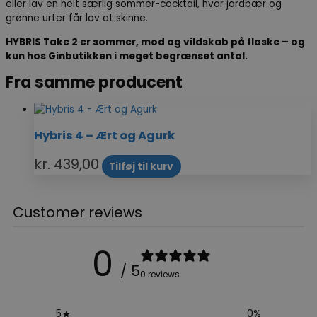
eller lav en helt særlig sommer-cocktail, hvor jordbær og
grønne urter får lov at skinne.
HYBRIS Take 2 er sommer, mod og vildskab på flaske – og
kun hos Ginbutikken i meget begrænset antal.
Fra samme producent
Hybris 4 – Ært og Agurk
kr.
439,00
Tilføj til kurv
Customer reviews
0
/ 5
0 reviews
5
0
%