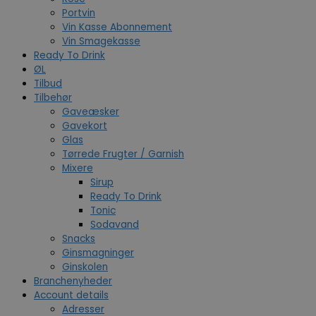
Portvin
Vin Kasse Abonnement
Vin Smagekasse
Ready To Drink
ØL
Tilbud
Tilbehør
Gaveæsker
Gavekort
Glas
Tørrede Frugter / Garnish
Mixere
Sirup
Ready To Drink
Tonic
Sodavand
Snacks
Ginsmagninger
Ginskolen
Branchenyheder
Account details
Adresser