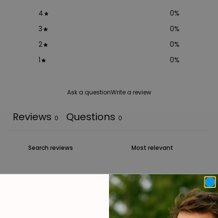
4
0
%
3
0
%
2
0
%
1
0
%
Ask a question
Write a review
Reviews
Questions
0
0
No reviews yet