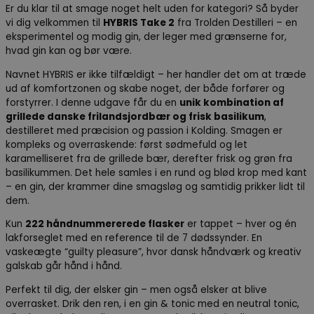
Er du klar til at smage noget helt uden for kategori? Så byder
vi dig velkommen til
HYBRIS Take 2
fra Trolden Destilleri – en
eksperimentel og modig gin, der leger med grænserne for,
hvad gin kan og bør være.
Navnet HYBRIS er ikke tilfældigt – her handler det om at træde
ud af komfortzonen og skabe noget, der både forfører og
forstyrrer. I denne udgave får du en
unik kombination af
grillede danske frilandsjordbær og frisk basilikum
,
destilleret med præcision og passion i Kolding. Smagen er
kompleks og overraskende: først sødmefuld og let
karamelliseret fra de grillede bær, derefter frisk og grøn fra
basilikummen. Det hele samles i en rund og blød krop med kant
– en gin, der krammer dine smagsløg og samtidig prikker lidt til
dem.
Kun
222 håndnummererede flasker
er tappet – hver og én
lakforseglet med en reference til de 7 dødssynder. En
vaskeægte “guilty pleasure”, hvor dansk håndværk og kreativ
galskab går hånd i hånd.
Perfekt til dig, der elsker gin – men også elsker at blive
overrasket. Drik den ren, i en gin & tonic med en neutral tonic,