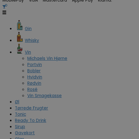
MobilePay VISA Mastercard Apple Pay Klarna.
Gin
Whisky
Vin
Michaels Vin Hjørne
Portvin
Bobler
Hvidvin
Rødvin
Rosé
Vin Smagekasse
Øl
Tørrede Frugter
Tonic
Ready To Drink
Sirup
Gavekort