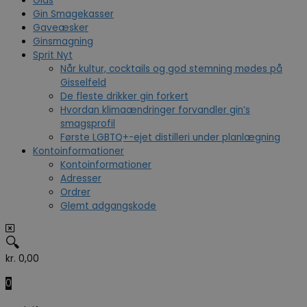
Glas
Gin Smagekasser
Gaveæsker
Ginsmagning
Sprit Nyt
Når kultur, cocktails og god stemning mødes på
Gisselfeld
De fleste drikker gin forkert
Hvordan klimaændringer forvandler gin’s
smagsprofil
Første LGBTQ+-ejet distilleri under planlægning
Kontoinformationer
Kontoinformationer
Adresser
Ordrer
Glemt adgangskode
🔍
kr.
0,00
0