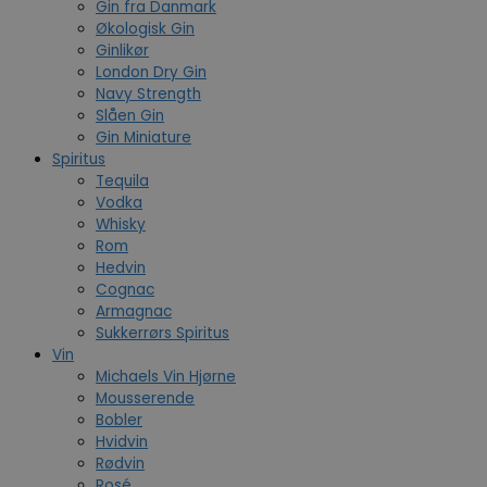
Gin fra Danmark
Økologisk Gin
Ginlikør
London Dry Gin
Navy Strength
Slåen Gin
Gin Miniature
Spiritus
Tequila
Vodka
Whisky
Rom
Hedvin
Cognac
Armagnac
Sukkerrørs Spiritus
Vin
Michaels Vin Hjørne
Mousserende
Bobler
Hvidvin
Rødvin
Rosé