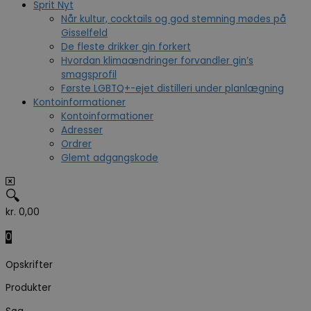
Sprit Nyt
Når kultur, cocktails og god stemning mødes på
Gisselfeld
De fleste drikker gin forkert
Hvordan klimaændringer forvandler gin’s
smagsprofil
Første LGBTQ+-ejet distilleri under planlægning
Kontoinformationer
Kontoinformationer
Adresser
Ordrer
Glemt adgangskode
🔍
kr.
0,00
0
Opskrifter
Produkter