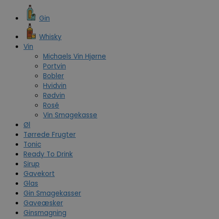
Gin
Whisky
Vin
Michaels Vin Hjørne
Portvin
Bobler
Hvidvin
Rødvin
Rosé
Vin Smagekasse
Øl
Tørrede Frugter
Tonic
Ready To Drink
Sirup
Gavekort
Glas
Gin Smagekasser
Gaveæsker
Ginsmagning