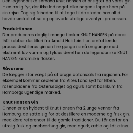
Den legendariske sømand Knut Hansen er ansigtet på vores gin
– en ærlig fyr, der ikke lod noget eller nogen stoppe ham på
sin rejse. Tog sig friheden til at tage til de steder, han altid
havde ønsket at se og oplevede utallige eventyr i processen.
Produktionen
Der produceres dagligt mange flasker KNUT HANSEN på deres
150l kobber destilleri fra Arnold Holstein. I en omfattende
proces destilleres ginnen fire gange i små omgange med
ekstremt lav varme og fyldes derefter i de legendariske KNUT
HANSEN keramiske flasker.
Råvarene
De lægger stor vægt på at bruge botanicals fra regionen. For
eksempel kommer æblerne fra Altes Land syd for Elben,
rosenbladene fra Østersødiget og agurk samt basilikum fra
Hamborgs ugentlige marked.
Knut Hansen Gin
Ginnen er en hyldest til Knut Hansen fra 2 unge venner fra
Hamburg, de satte sig for at destillere en moderne og frisk gin,
med klare referencer til de gamle traditioner. Du får derfor en
utrolig frisk og enebærtung gin, med agurk, æble og lidt citrus.