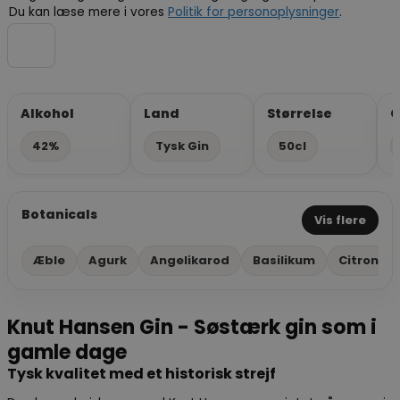
Du kan læse mere i vores
Politik for personoplysninger
.
Alkohol
Land
Størrelse
G
42%
Tysk Gin
50cl
Botanicals
Vis flere
Æble
Agurk
Angelikarod
Basilikum
Citron
Knut Hansen Gin - Søstærk gin som i
gamle dage
Tysk kvalitet med et historisk strejf