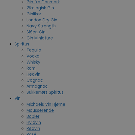
Gin fra Danmark
Økologisk Gin
Ginlikør
London Dry Gin
Navy Strength
Slåen Gin
Gin Miniature
Spiritus
Tequila
Vodka
Whisky
Rom
Hedvin
Cognac
Armagnac
Sukkerrørs Spiritus
Vin
Michaels Vin Hjørne
Mousserende
Bobler
Hvidvin
Rødvin
Rosé