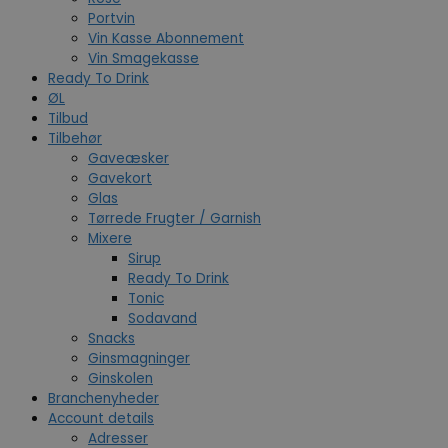
Portvin
Vin Kasse Abonnement
Vin Smagekasse
Ready To Drink
ØL
Tilbud
Tilbehør
Gaveæsker
Gavekort
Glas
Tørrede Frugter / Garnish
Mixere
Sirup
Ready To Drink
Tonic
Sodavand
Snacks
Ginsmagninger
Ginskolen
Branchenyheder
Account details
Adresser