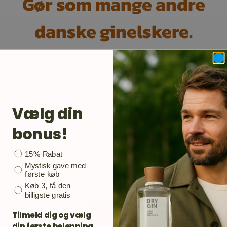
Gør som mange andre
danske ginelskere.
TILMELD DIG KUNDEKLUBBEN
Din email er adgangen til opdateringer på
ginmarkedet. Ugens flaske, nye gin,
ginsmaginger og meget andet.
Vælg din
bonus!
Email
Bonusgave
15% Rabat
Mystisk gave med
Mobil
første køb
Køb 3, få den
billigste gratis
Tilmeld
Tilmeld dig og vælg
din første belønning