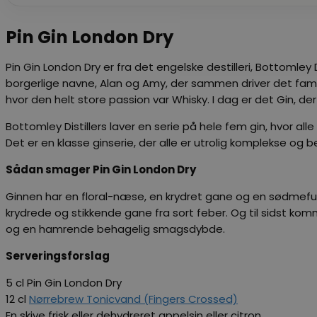
Pin Gin London Dry
Pin Gin London Dry er fra det engelske destilleri, Bottomley
borgerlige navne, Alan og Amy, der sammen driver det familie
hvor den helt store passion var Whisky. I dag er det Gin, der 
Bottomley Distillers laver en serie på hele fem gin, hvor al
Det er en klasse ginserie, der alle er utrolig komplekse og 
Sådan smager Pin Gin London Dry
Ginnen har en floral-næse, en krydret gane og en sødmefuld
krydrede og stikkende gane fra sort feber. Og til sidst komme
og en hamrende behagelig smagsdybde.
Serveringsforslag
5 cl Pin Gin London Dry
12 cl
Nørrebrew Tonicvand (Fingers Crossed)
En skive frisk eller dehydreret appelsin eller citron