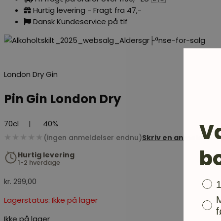
Hurtig levering - Fragt fra 47,-
Dansk Kundeservice på tlf
London Dry Gin
Pin Gin London Dry
V
70cl
|
40%
★★★★★
(ingen anmeldelser endnu)
Skriv en anmeldelse
b
Hurtig levering
1-2 hverdage
kr.
299,00
Bon
Lagerstatus: Ikke på lager
f
Ikke på lager