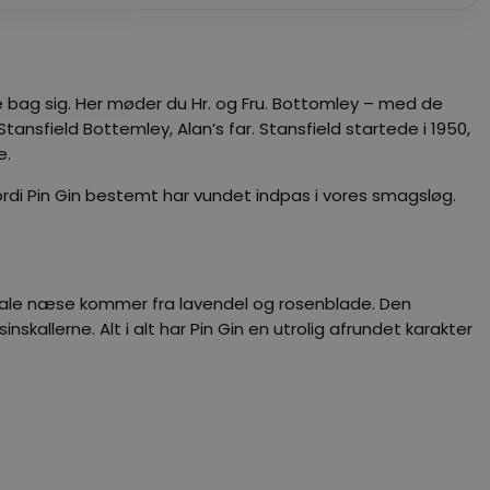
ejse bag sig. Her møder du Hr. og Fru. Bottomley – med de
tansfield Bottemley, Alan’s far. Stansfield startede i 1950,
e.
 fordi Pin Gin bestemt har vundet indpas i vores smagsløg.
lorale næse kommer fra lavendel og rosenblade. Den
kallerne. Alt i alt har Pin Gin en utrolig afrundet karakter