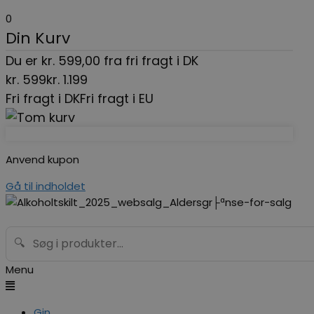
0
Din Kurv
Du er
kr.
599,00
fra fri fragt i DK
kr.
599
kr.
1.199
Fri fragt i DK
Fri fragt i EU
Anvend kupon
Gå til indholdet
🔍
Menu
Gin