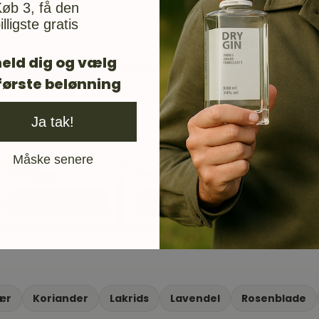
øb 3, få den
illigste gratis
eld dig og vælg
Din e-mail vil blive brugt til at give 
første belønning
Ja tak!
Måske senere
Gin Type
Producent
London Dry Gin
Bottomley Distillers
ær
Koriander
Lakrids
Lavendel
Rosenblade