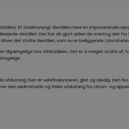
 Distillers. Et traditionsrigt destilleri med en imponerende r
ejede destilleri. Det har de gjort siden de overtog det fra S
driver det stolte destilleri, som nu er beliggende i Lincolnshir
le er tilgængelige hos Ginbutikken. Det er vi meget stolte af,
behagelige.
 afslutning. Den er velafbalanceret, glat og alsidig. Den f
r den sødmefulde og friske afslutning fra citron- og appelsins