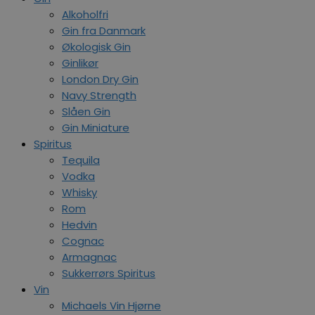
Alkoholfri
Gin fra Danmark
Økologisk Gin
Ginlikør
London Dry Gin
Navy Strength
Slåen Gin
Gin Miniature
Spiritus
Tequila
Vodka
Whisky
Rom
Hedvin
Cognac
Armagnac
Sukkerrørs Spiritus
Vin
Michaels Vin Hjørne