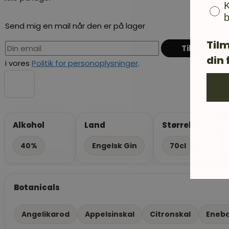
K
b
Send mig en mail når den er på lager
Tilm
din 
i vores
Politik for personoplysninger
.
Alkohol
Land
Størrelse
40%
Engelsk Gin
70cl
Botanicals
Angelikarod
Appelsinskal
Citronskal
Eneb