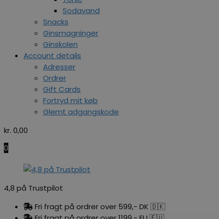
Sodavand
Snacks
Ginsmagninger
Ginskolen
Account details
Adresser
Ordrer
Gift Cards
Fortryd mit køb
Glemt adgangskode
kr.
0,00
0
4,8 på Trustpilot
Fri fragt på ordrer over 599,- DK 🇩🇰
Fri fragt på ordrer over 1199,- EU 🇪🇺