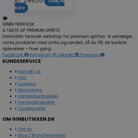
kr.
299,00
Tilføj til
kurv
GINBUTIKKEN.DK
A TASTE OF PREMIUM SPIRITS
Danmarks førende webshop for premium spiritus. Vi udvælger
vores produkter med omhu og nørderi, så du får de bedste
oplevelser – hver gang.
Facebook
Instagram
Linkedin
Envelope
KUNDESERVICE
Kontakt os
FAQ
Levering
Returnering
Handelsbetingelser
Persondatapolitik
Cookiepolitik
OM GINBUTIKKEN.DK
Om os
Blog / Branchenyheder