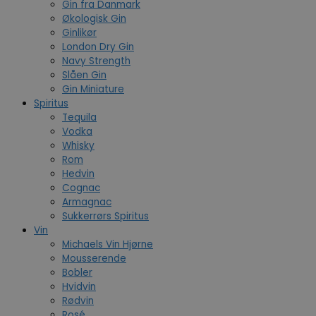
Gin fra Danmark
Økologisk Gin
Ginlikør
London Dry Gin
Navy Strength
Slåen Gin
Gin Miniature
Spiritus
Tequila
Vodka
Whisky
Rom
Hedvin
Cognac
Armagnac
Sukkerrørs Spiritus
Vin
Michaels Vin Hjørne
Mousserende
Bobler
Hvidvin
Rødvin
Rosé