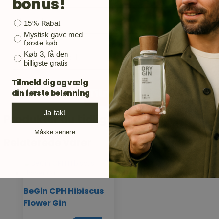
bonus!
Email
Bonusgave
15% Rabat
Mystisk gave med
første køb
Mobil
Køb 3, få den
billigste gratis
Tilmeld dig og vælg
Tilmeld
din første belønning
Ja tak!
Produkter du tidligere har set
Måske senere
Relaterede varer
BeGin CPH Hibiscus
Flower Gin