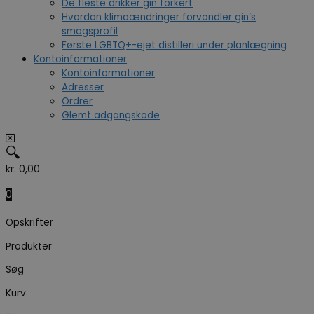
De fleste drikker gin forkert
Hvordan klimaændringer forvandler gin’s
smagsprofil
Første LGBTQ+-ejet distilleri under planlægning
Kontoinformationer
Kontoinformationer
Adresser
Ordrer
Glemt adgangskode
🔍
kr.
0,00
0
Opskrifter
Produkter
Søg
Kurv