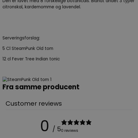
Den er lavet med 8 forskellige botanicals. Blandt andet 3 typer
citronskal, kardemomme og lavendel.
Serveringsforslag:
5 Cl SteamPunk Old tom
12 cl Fever Tree Indian tonic
Fra samme producent
Customer reviews
0
/ 5
0 reviews