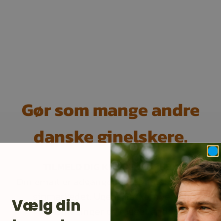
Gør som mange andre
danske ginelskere.
TILMELD DIG KUNDEKLUBBEN
Din email er adgangen til opdateringer på
ginmarkedet. Ugens flaske, nye gin,
Vælg din
ginsmaginger og meget andet.