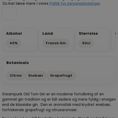
Du kan læse mere i vores
Politik for personoplysninger
.
Alkohol
Land
Størrelse
G
40%
Fransk Gin
50cl
Botanicals
Citron
Enebær
Grapefrugt
Steampunk Old Tom Gin er en moderne fortolkning af en
gammel gin-tradition og er lidt sødere og mere fyldig i smagen
end de klassiske gin. Den er aromatisk med krydret enebær,
forfriskende grapefrugt og citrusaromaer.