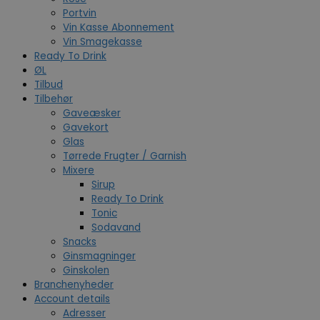
Portvin
Vin Kasse Abonnement
Vin Smagekasse
Ready To Drink
ØL
Tilbud
Tilbehør
Gaveæsker
Gavekort
Glas
Tørrede Frugter / Garnish
Mixere
Sirup
Ready To Drink
Tonic
Sodavand
Snacks
Ginsmagninger
Ginskolen
Branchenyheder
Account details
Adresser