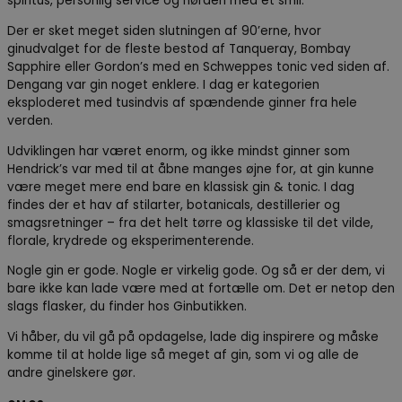
spiritus, personlig service og nørderi med et smil.
Der er sket meget siden slutningen af 90’erne, hvor
ginudvalget for de fleste bestod af Tanqueray, Bombay
Sapphire eller Gordon’s med en Schweppes tonic ved siden af.
Dengang var gin noget enklere. I dag er kategorien
eksploderet med tusindvis af spændende ginner fra hele
verden.
Udviklingen har været enorm, og ikke mindst ginner som
Hendrick’s var med til at åbne manges øjne for, at gin kunne
være meget mere end bare en klassisk gin & tonic. I dag
findes der et hav af stilarter, botanicals, destillerier og
smagsretninger – fra det helt tørre og klassiske til det vilde,
florale, krydrede og eksperimenterende.
Nogle gin er gode. Nogle er virkelig gode. Og så er der dem, vi
bare ikke kan lade være med at fortælle om. Det er netop den
slags flasker, du finder hos Ginbutikken.
Vi håber, du vil gå på opdagelse, lade dig inspirere og måske
komme til at holde lige så meget af gin, som vi og alle de
andre ginelskere gør.