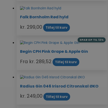
Falk Bornholm Rød hyld
kr.
299,00
Tilføj til kurv
SPAR OP TIL 12%
Begin CPH Pink Grape & Apple Gin
Fra
kr.
289,52
Tilføj til kurv
Radius Gin 046 Irisrod Citronskal ØKO
kr.
249,00
Tilføj til kurv