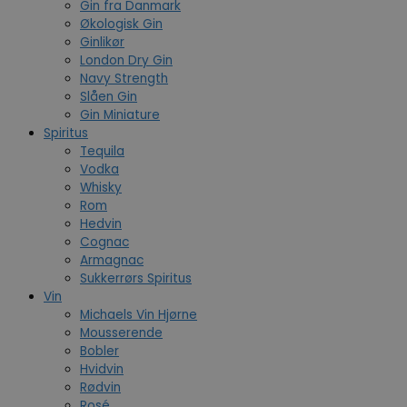
Gin fra Danmark
Økologisk Gin
Ginlikør
London Dry Gin
Navy Strength
Slåen Gin
Gin Miniature
Spiritus
Tequila
Vodka
Whisky
Rom
Hedvin
Cognac
Armagnac
Sukkerrørs Spiritus
Vin
Michaels Vin Hjørne
Mousserende
Bobler
Hvidvin
Rødvin
Rosé