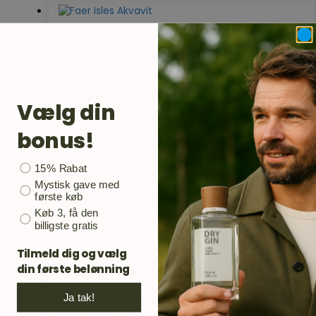
Faer Isles Akvavit
kr.
269,00
Tilføj til kurv
Vælg din
bonus!
Faer Isles Cask Matured Akvavit
kr.
269,00
Bonusgave
Tilføj til kurv
15% Rabat
Mystisk gave med
første køb
Køb 3, få den
billigste gratis
Faer Isles Subsea Vodka
Tilmeld dig og vælg
kr.
269,00
din første belønning
Tilføj til kurv
Ja tak!