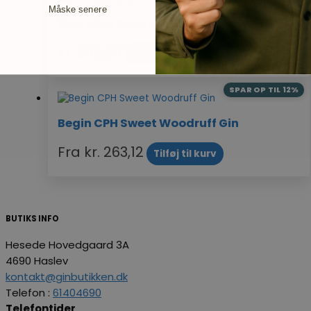
Måske senere
Faer Isles Ocean Truffle Akvavit
kr.
299,00
Tilføj til kurv
SPAR OP TIL 12%
Begin CPH Sweet Woodruff Gin
Fra
kr.
263,12
Tilføj til kurv
BUTIKS INFO
Hesede Hovedgaard 3A
4690 Haslev
kontakt@ginbutikken.dk
Telefon :
61404690
Telefontider