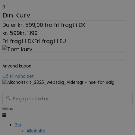
0
Din Kurv
Du er
kr.
599,00
fra fri fragt i DK
kr.
599
kr.
1.199
Fri fragt i DK
Fri fragt i EU
Anvend kupon
Gå til indholdet
🔍
Menu
Gin
Alkoholfri