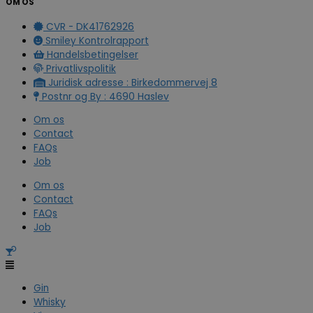
OM OS
CVR - DK41762926
Smiley Kontrolrapport
Handelsbetingelser
Privatlivspolitik
Juridisk adresse : Birkedommervej 8
Postnr og By : 4690 Haslev
Om os
Contact
FAQs
Job
Om os
Contact
FAQs
Job
Gin
Whisky