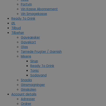
Portvin
Vin Kasse Abonnement
Vin Smagekasse
Ready To Drink
ØL
Tilbud
Tilbehør
Gaveæsker
Gavekort
Glas
Tørrede Frugter / Garnish
Mixere
Sirup
Ready To Drink
Tonic
Sodavand
Snacks
Ginsmagninger
Ginskolen
Account details
Adresser
Ordrer