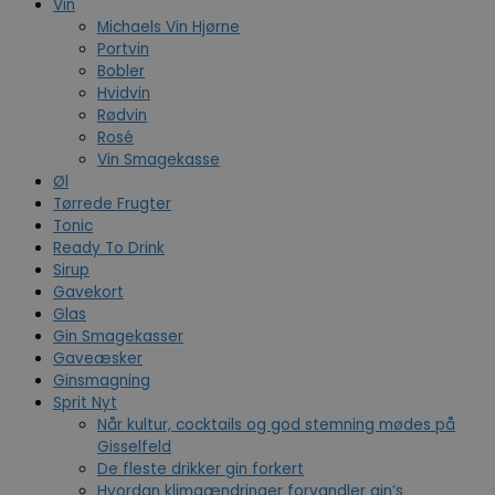
Vin
Michaels Vin Hjørne
Portvin
Bobler
Hvidvin
Rødvin
Rosé
Vin Smagekasse
Øl
Tørrede Frugter
Tonic
Ready To Drink
Sirup
Gavekort
Glas
Gin Smagekasser
Gaveæsker
Ginsmagning
Sprit Nyt
Når kultur, cocktails og god stemning mødes på
Gisselfeld
De fleste drikker gin forkert
Hvordan klimaændringer forvandler gin’s